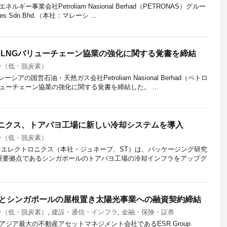
ー事業会社Petroliam Nasional Berhad（PETRONAS）グルー
res Sdn.Bhd.（本社：マレーシ ...
とLNGバリューチェーン協業の強化に関する覚書を締結
ー（低・脱炭素）
ーシアの国営石油・天然ガス会社Petroliam Nasional Berhad（ペトロ
ューチェーン協業の強化に関する覚書を締結した。 ...
ロニクス、トアパヨ工場に新しい冷却システムを導入
ー（低・脱炭素）
ロエレクトロニクス（本社・ジュネーブ、ST）は、パッケージング研究
重要拠点であるシンガポールのトアパヨ工場の冷却インフラをアップグ
行とシンガポールの屋根置き太陽光事業への融資契約締結
ー（低・脱炭素）
,
建設・通信・インフラ
,
金融・保険・証券
ジア最大の不動産アセットマネジメント会社であるESR Group