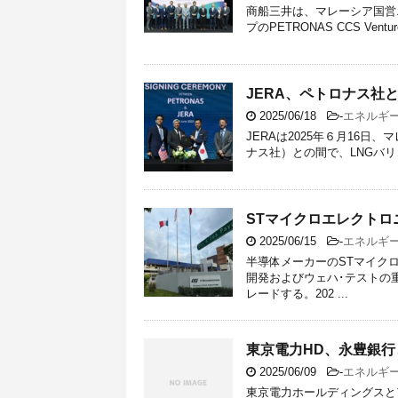
商船三井は、マレーシア国営エネルギ
プのPETRONAS CCS Ventu
JERA、ペトロナス社
2025/06/18
-
エネルギ
JERAは2025年６月16日、マレ
ナス社）との間で、LNGバリ
STマイクロエレクト
2025/06/15
-
エネルギ
半導体メーカーのSTマイク
開発およびウェハ･テストの
レードする。202 ...
東京電力HD、永豊銀
2025/06/09
-
エネルギ
東京電力ホールディングスとア