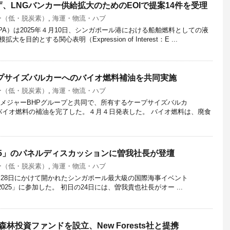
、LNGバンカー供給拡大のためのEOIで提案14件を受理
ー（低・脱炭素）
,
海運・物流・ハブ
A）は2025年４月10日、シンガポール港における船舶燃料としての液
目的とする関心表明（Expression of Interest：E ...
ープサイズバルカーへのバイオ燃料補油を共同実施
ー（低・脱炭素）
,
海運・物流・ハブ
源メジャーBHPグループと共同で、所有するケープサイズバルカ
M”へのバイオ燃料の補油を完了した。４月４日発表した。 バイオ燃料は、廃食
025」のパネルディスカッションに曽我社長が登壇
ー（低・脱炭素）
,
海運・物流・ハブ
日～28日にかけて開かれたシンガポール最大級の国際海事イベント
 Week 2025」に参加した。 初日の24日には、曽我貴也社長がオー ...
林投資ファンドを設立、New Forests社と提携