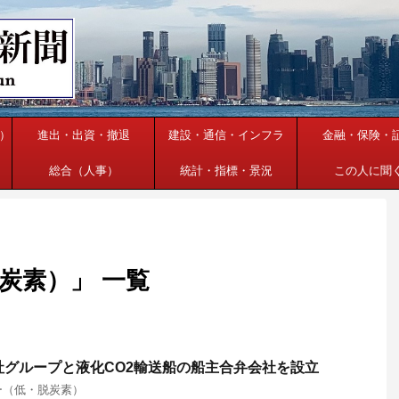
）
進出・出資・撤退
建設・通信・インフラ
金融・保険・
総合（人事）
統計・指標・景況
この人に聞
炭素）」 一覧
社グループと液化CO2輸送船の船主合弁会社を設立
ー（低・脱炭素）