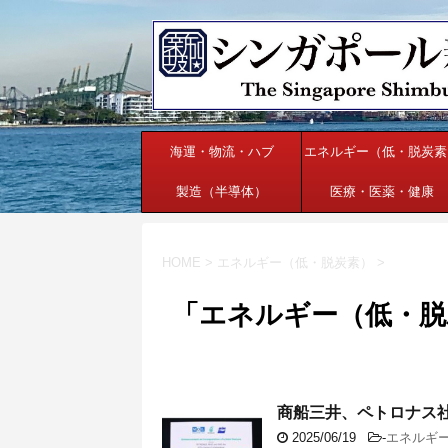
海運・物流・ハブ
エネルギー（低・脱炭素
製造（半導体）
医療・医薬・健康
HOME
>
エネルギー（低・脱炭素）
>
「エネルギー（低・脱
商船三井、ペトロナス
2025/06/19
-
エネルギ