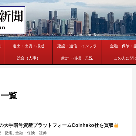
）
進出・出資・撤退
建設・通信・インフラ
金融・保険・
総合（人事）
統計・指標・景況
この人に聞
 一覧
ルの大手暗号資産プラットフォームCoinhako社を買収
資・撤退
,
金融・保険・証券