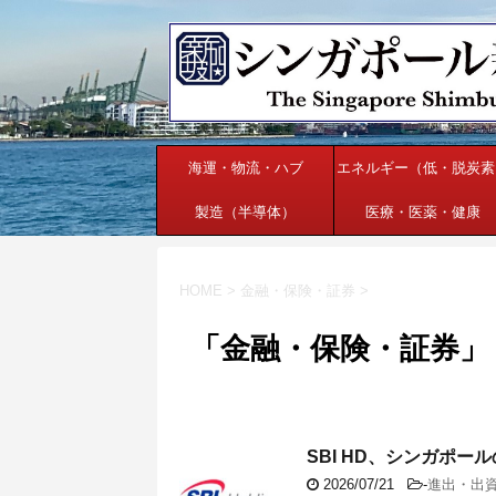
海運・物流・ハブ
エネルギー（低・脱炭素
製造（半導体）
医療・医薬・健康
HOME
>
金融・保険・証券
>
「金融・保険・証券」
SBI HD、シンガポー
2026/07/21
-
進出・出