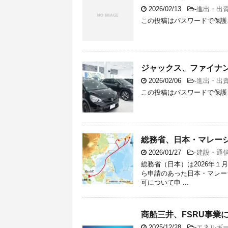
2026/02/13
-
進出・出
この投稿はパスワードで保護
ジャックス、ファイナ
2026/02/06
-
進出・出
この投稿はパスワードで保護
総務省、日本・マレー
2026/01/27
-
建設・通
総務省（日本）は2026年１
ら申請のあった日本・マレー
可について申 ...
商船三井、FSRU事業
2025/12/28
-
エネルギ