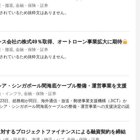
資・撤退
,
金融・保険・証券
されているため抜粋文はありません。
ンス会社の株式49％取得、オートローン事業拡大に期待
資・撤退
,
金融・保険・証券
されているため抜粋文はありません。
シア・シンガポール間海底ケーブル整備・運営事業を支援
信・インフラ
,
金融・保険・証券
月23日、総務相が同日、海外通信・放送・郵便事業支援機構（JICT）か
シア・シンガポール間海底ケーブルの整備・運営事業への支援決定の認
に対するプロジェクトファイナンスによる融資契約を締結
ー（低・脱炭素）
,
海運・物流・ハブ
,
金融・保険・証券