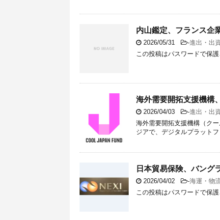
内山鑑定、フランス企
2026/05/31
-
進出・出
この投稿はパスワードで保護
海外需要開拓支援機構、東
2026/04/03
-
進出・出
海外需要開拓支援機構（クー
ジアで、デジタルプラットフォームを
日本貿易保険、バングラデ
2026/04/02
-
海運・物
この投稿はパスワードで保護