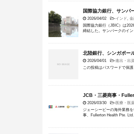
国際協力銀行、サンパ
2026/04/02
-
インド
,
金
国際協力銀行（JBIC）は2
締結した。サンパークのインド法人SUN
北陸銀行、シンガポー
2026/04/01
-
進出・出
この投稿はパスワードで保護
JCB・三菱商事・Full
2026/03/30
-
医療・医
ジェーシービーの海外業務を
事、Fullerton Health 