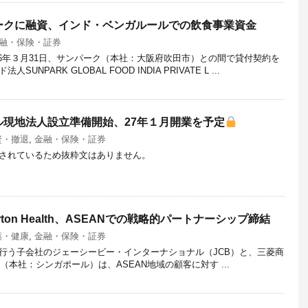
ークに融資、インド・ベンガルールでの飲食事業資金
融・保険・証券
026年３月31日、サンパーク（本社：大阪府吹田市）との間で貸付契約を
PARK GLOBAL FOOD INDIA PRIVATE L ...
ル現地法人設立準備開始、27年１月開業を予定
資・撤退
,
金融・保険・証券
されているため抜粋文はありません。
erton Health、ASEANでの戦略的パートナーシップ締結
薬・健康
,
金融・保険・証券
行う子会社のジェーシービー・インターナショナル（JCB）と、三菱商
Pte. Ltd.（本社：シンガポール）は、ASEAN地域の顧客に対す ...