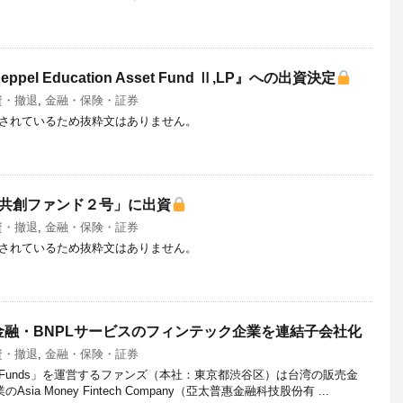
l Education Asset Fund Ⅱ,LP』への出資決定
資・撤退
,
金融・保険・証券
されているため抜粋文はありません。
G共創ファンド２号」に出資
資・撤退
,
金融・保険・証券
されているため抜粋文はありません。
融・BNPLサービスのフィンテック企業を連結子会社化
資・撤退
,
金融・保険・証券
Funds」を運営するファンズ（本社：東京都渋谷区）は台湾の販売金
ia Money Fintech Company（亞太普惠金融科技股份有 ...