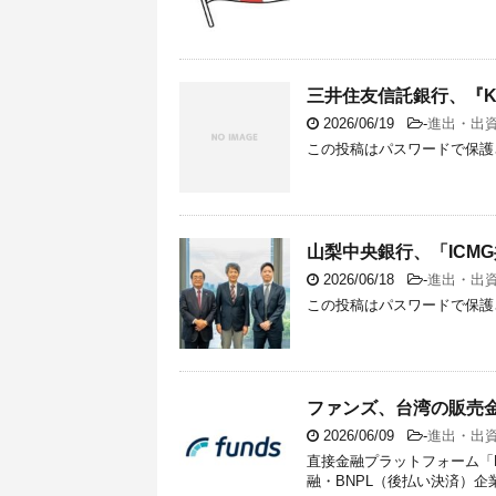
三井住友信託銀行、『Keppe
2026/06/19
-
進出・出
この投稿はパスワードで保護
山梨中央銀行、「ICM
2026/06/18
-
進出・出
この投稿はパスワードで保護
ファンズ、台湾の販売金
2026/06/09
-
進出・出
直接金融プラットフォーム「
融・BNPL（後払い決済）企業のAs