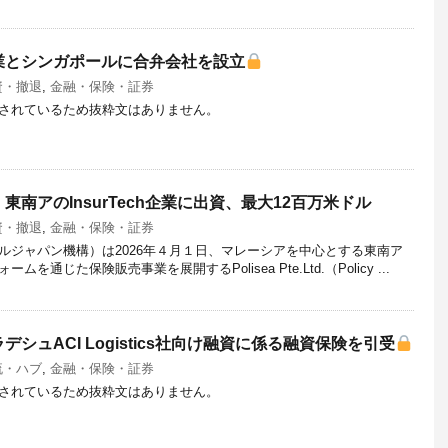
業とシンガポールに合弁会社を設立
資・撤退
,
金融・保険・証券
されているため抜粋文はありません。
南アのInsurTech企業に出資、最大12百万米ドル
資・撤退
,
金融・保険・証券
ルジャパン機構）は2026年４月１日、マレーシアを中心とする東南ア
通じた保険販売事業を展開するPolisea Pte.Ltd.（Policy ...
シュACI Logistics社向け融資に係る融資保険を引受
流・ハブ
,
金融・保険・証券
されているため抜粋文はありません。