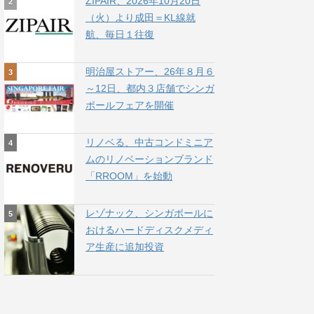
ZIPAIR、2026年10月20日
（火）より成田＝KL線就
航、毎日１往復
明治屋ストアー、26年８月６
～12日、都内３店舗でシンガ
ポールフェアを開催
リノベる、中古コンドミニア
ムのリノベーションブランド
「RROOM」を始動
レゾナック、シンガポールに
おけるハードディスクメディ
ア生産に追加投資