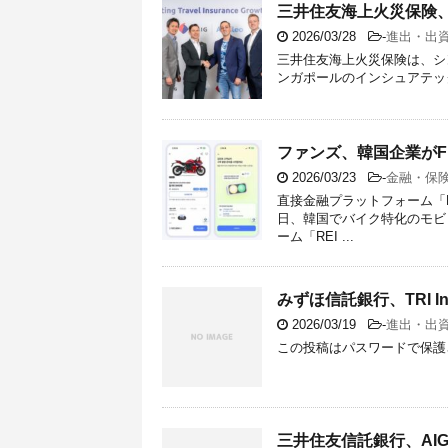
三井住友海上火災保険
2026/03/28
-
進出・出
三井住友海上火災保険は、シンガ
ンガポールのインシュアテック企業A
ファンズ、韓国企業がF
2026/03/23
-
金融・保
直接金融プラットフォーム「F
日、韓国でバイク特化のモビ
ーム「REI ...
みずほ信託銀行、TRI In
2026/03/19
-
進出・出
この投稿はパスワードで保護
三井住友信託銀行、AIG