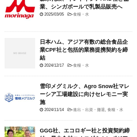
業、シンガポールで乳製品販売へ
2025/03/05
-
食糧・水
日本ハム、アジア有数の総合食品企
業CPF社と包括的業務提携契約を締
結
2024/12/17
-
食糧・水
雪印メグミルク、Agro Snow社マレ
ーシア工場建設に向けセレモニー実
施
2024/11/14
-
進出・出資・撤退
,
食糧・水
GGG社、エコロギー社と投資契約締