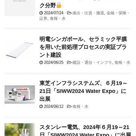
ク分野
2024/07/24
-
進出・出資・撤退
,
金融・保険・
証券
,
食糧・水
明電シンガポール、セラミック平膜
を用いた前処理プロセスの実証プラ
ント建設
2024/06/25
-
建設・通信・インフラ
,
食糧・水
東芝インフラシステムズ、６月19～
21日「SIWW2024 Water Expo」に
出展
2024/06/12
-
食糧・水
スタンレー電気、2024年６月19～21
日「SIWW2024 Water Expo」に出展