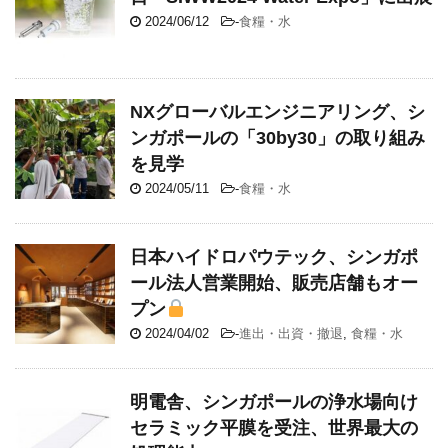
2024/06/12
-
食糧・水
NXグローバルエンジニアリング、シ
ンガポールの「30by30」の取り組み
を見学
2024/05/11
-
食糧・水
日本ハイドロパウテック、シンガポ
ール法人営業開始、販売店舗もオー
プン
2024/04/02
-
進出・出資・撤退
,
食糧・水
明電舎、シンガポールの浄水場向け
セラミック平膜を受注、世界最大の