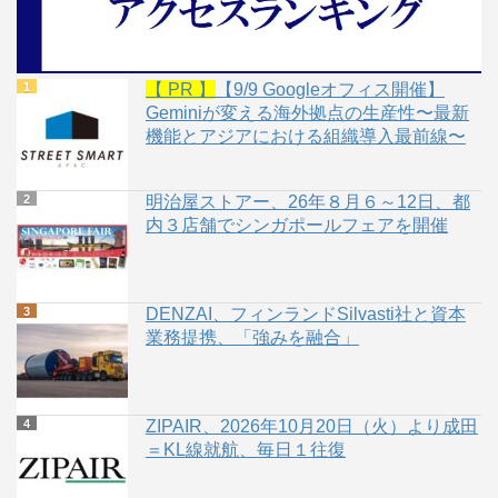
【 PR 】
【9/9 Googleオフィス開催】
Geminiが変える海外拠点の生産性〜最新
機能とアジアにおける組織導入最前線〜
明治屋ストアー、26年８月６～12日、都
内３店舗でシンガポールフェアを開催
DENZAI、フィンランドSilvasti社と資本
業務提携、「強みを融合」
ZIPAIR、2026年10月20日（火）より成田
＝KL線就航、毎日１往復