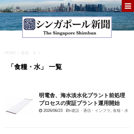
HOME
>
食糧・水
>
「食糧・水」 一覧
明電舎、海水淡水化プラント前処理
プロセスの実証プラント運用開始
2026/06/23
-
建設・通信・インフラ
,
食糧・水