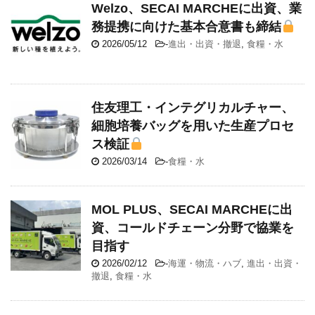
Welzo、SECAI MARCHEに出資、業
務提携に向けた基本合意書も締結
2026/05/12
-
進出・出資・撤退
,
食糧・水
住友理工・インテグリカルチャー、
細胞培養バッグを用いた生産プロセ
ス検証
2026/03/14
-
食糧・水
MOL PLUS、SECAI MARCHEに出
資、コールドチェーン分野で協業を
目指す
2026/02/12
-
海運・物流・ハブ
,
進出・出資・
撤退
,
食糧・水