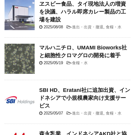
ヱスビー食品、タイ現地法人の増資
を決議、ハラル即席カレー製品の工
場を建設
2025/08/08
-
進出・出資・撤退
,
食糧・水
マルハニチロ、UMAMI Bioworks社
と細胞性クロマグロの開発に着手
2025/05/19
-
食糧・水
SBI HD、Eratani社に追加出資、イン
ドネシアで小規模農家向け支援サー
ビス
2025/05/07
-
進出・出資・撤退
,
食糧・水
森永乳業、インドネシアAKD社と協