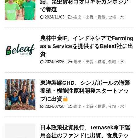
結、昆虫食材コオロギをカンボジア
で養殖
2024/11/03
-
進出・出資・撤退
,
食糧・水
農林中金IF、インドネシアでFarming
as a Serviceを提供するBeleaf社に出
資
2024/08/26
-
進出・出資・撤退
,
食糧・水
東洋製罐GHD、シンガポールの海藻
養殖・機能性原料開発スタートアッ
プに出資
2024/07/28
-
進出・出資・撤退
,
食糧・水
日本政策投資銀行、Temasek傘下運
用会社のファンドに出資、食農テッ