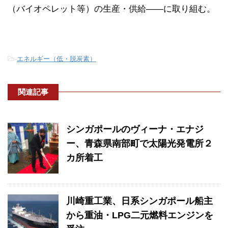
（バイオペレット等）の生産・供給――に取り組む。
-
エネルギー（低・脱炭素）
関連記事
シンガポールのヴィーナ・エナジ
ー、青森県南部町で太陽光発電所２
カ所着工
川崎重工業、日系シンガポール船主
から重油・LPG二元燃料エンジンを