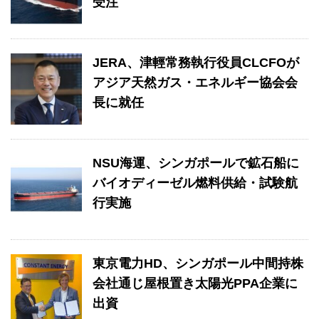
受注
JERA、津輕常務執行役員CLCFOが
アジア天然ガス・エネルギー協会会
長に就任
NSU海運、シンガポールで鉱石船に
バイオディーゼル燃料供給・試験航
行実施
東京電力HD、シンガポール中間持株
会社通じ屋根置き太陽光PPA企業に
出資