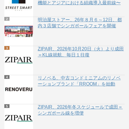
機能とアジアにおける組織導入最前線〜
明治屋ストアー、26年８月６～12日、都
内３店舗でシンガポールフェアを開催
ZIPAIR、2026年10月20日（火）より成田
＝KL線就航、毎日１往復
リノベる、中古コンドミニアムのリノベ
ーションブランド「RROOM」を始動
ZIPAIR、2026年冬スケジュールで成田＝
シンガポール線を増便