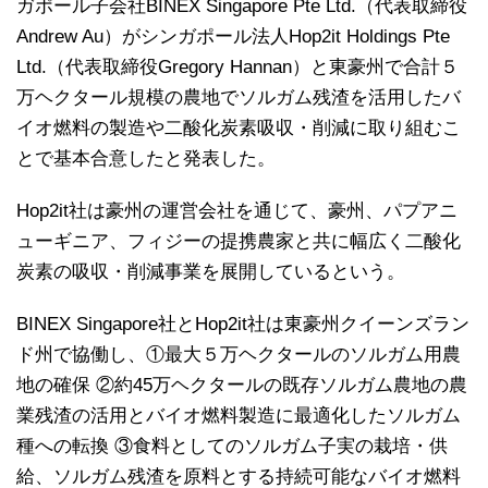
ガポール子会社BINEX Singapore Pte Ltd.（代表取締役
Andrew Au）がシンガポール法人Hop2it Holdings Pte
Ltd.（代表取締役Gregory Hannan）と東豪州で合計５
万ヘクタール規模の農地でソルガム残渣を活用したバ
イオ燃料の製造や二酸化炭素吸収・削減に取り組むこ
とで基本合意したと発表した。
Hop2it社は豪州の運営会社を通じて、豪州、パプアニ
ューギニア、フィジーの提携農家と共に幅広く二酸化
炭素の吸収・削減事業を展開しているという。
BINEX Singapore社とHop2it社は東豪州クイーンズラン
ド州で協働し、①最大５万ヘクタールのソルガム用農
地の確保 ②約45万ヘクタールの既存ソルガム農地の農
業残渣の活用とバイオ燃料製造に最適化したソルガム
種への転換 ③食料としてのソルガム子実の栽培・供
給、ソルガム残渣を原料とする持続可能なバイオ燃料