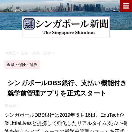
HOME
>
金融・保険・証券
>
金融・保険・証券
シンガポールDBS銀行、支払い機能付き
就学前管理アプリを正式スタート
投稿日：
シンガポールDBS銀行は2019年５月16日、EduTech企
業LittleLivesと提携して強化したリアルタイム支払い機
能を備えたアプリベースの就学前管理システムを正式