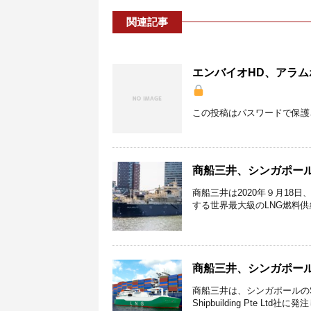
関連記事
エンバイオHD、アラ
この投稿はパスワードで保護
商船三井、シンガポール
商船三井は2020年９月18日、100
する世界最大級のLNG燃料供
商船三井、シンガポー
商船三井は、シンガポールのSembcor
Shipbuilding Pte Ltd社