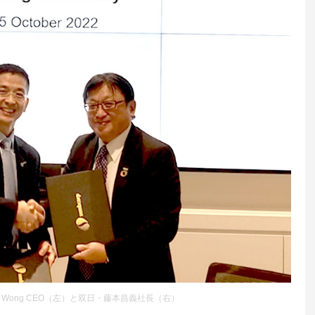
社・Wong CEO（左）と双日・藤本昌義社長（右）