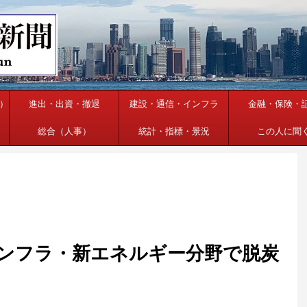
）
進出・出資・撤退
建設・通信・インフラ
金融・保険・
総合（人事）
統計・指標・景況
この人に聞
、インフラ・新エネルギー分野で脱炭