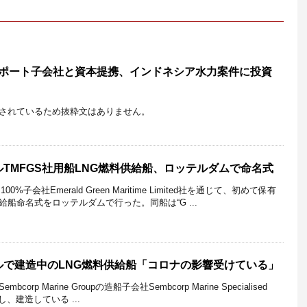
ムポート子会社と資本提携、インドネシア水力案件に投資
されているため抜粋文はありません。
TMFGS社用船LNG燃料供給船、ロッテルダムで命名式
%子会社Emerald Green Maritime Limited社を通じて、初めて保有
給船命名式をロッテルダムで行った。同船は“G ...
ルで建造中のLNG燃料供給船「コロナの影響受けている」
p Marine Groupの造船子会社Sembcorp Marine Specialised
に発注し、建造している ...