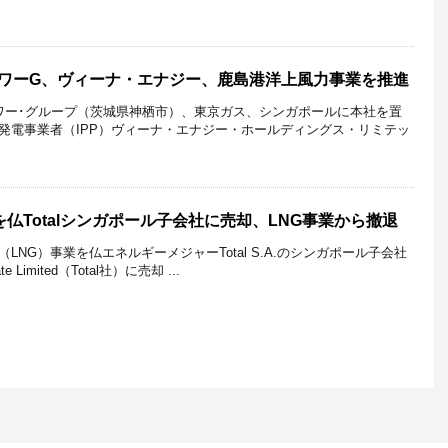
パワーG、ヴィーナ・エナジー、鹿島港洋上風力事業を推進
ワー･グループ（茨城県神栖市）、東京ガス、シンガポールに本社を置
発電事業者（IPP）ヴィーナ・エナジー・ホールディングス・リミテッ
仏Totalシンガポール子会社に売却、LNG事業から撤退
NG）事業を仏エネルギーメジャーTotal S.A.のシンガポール子会社
ivate Limited（Total社）に売却 ...