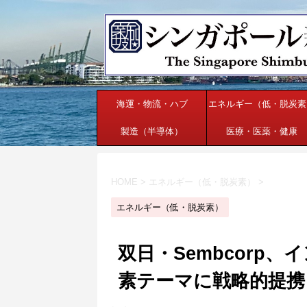
海運・物流・ハブ
エネルギー（低・脱炭素
製造（半導体）
医療・医薬・健康
HOME
>
エネルギー（低・脱炭素）
>
エネルギー（低・脱炭素）
双日・Sembcorp
素テーマに戦略的提携