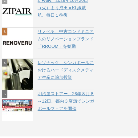
ZIPAIR、2026年10月20日
（火）より成田＝KL線就
航、毎日１往復
リノベる、中古コンドミニア
ムのリノベーションブランド
「RROOM」を始動
レゾナック、シンガポールに
おけるハードディスクメディ
ア生産に追加投資
明治屋ストアー、26年８月６
～12日、都内３店舗でシンガ
ポールフェアを開催