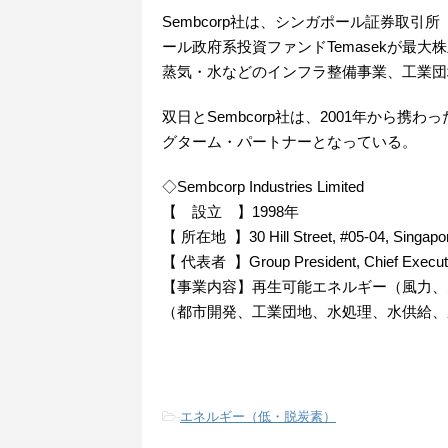
Sembcorp社は、シンガポール証券取引
ール政府系投資ファンドTemasekが最
蒸気・水などのインフラ整備事業、工業団
双日とSembcorp社は、2001年から携
グターム・パートナーとなっている。
◇Sembcorp Industries Limited
【 設立 】1998年
【 所在地 】30 Hill Street, #05-04, Singapor
【 代表者 】Group President, Chief Executive
【事業内容】再生可能エネルギー（風力、
（都市開発、工業団地、水処理、水供給、
-
エネルギー（低・脱炭素）