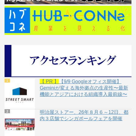
【 PR 】
【9/9 Googleオフィス開催】
Geminiが変える海外拠点の生産性〜最新
機能とアジアにおける組織導入最前線〜
明治屋ストアー、26年８月６～12日、都
内３店舗でシンガポールフェアを開催