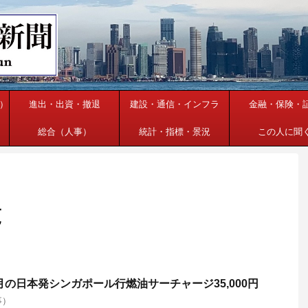
）
進出・出資・撤退
建設・通信・インフラ
金融・保険・
総合（人事）
統計・指標・景況
この人に聞
覧
月の日本発シンガポール行燃油サーチャージ35,000円
事）