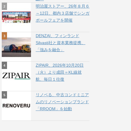
明治屋ストアー、26年８月６
～12日、都内３店舗でシンガ
ポールフェアを開催
DENZAI、フィンランド
Silvasti社と資本業務提携、
「強みを融合」
ZIPAIR、2026年10月20日
（火）より成田＝KL線就
航、毎日１往復
リノベる、中古コンドミニア
ムのリノベーションブランド
「RROOM」を始動