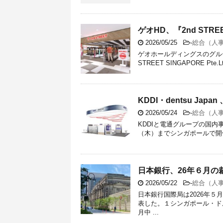
ゲオHD、『2nd STREE
2026/05/25
-
総合（人
ゲオホールディングスのグル
STREET SINGAPORE Pte.
KDDI・dentsu Jap
2026/05/24
-
総合（人
KDDIと電通グループの国内事業
（木）までシンガポールで開催される『N
日本銀行、26年６月の裁
2026/05/22
-
総合（人
日本銀行国際局は2026年
表した。１シンガポール・ドル
月中 ...