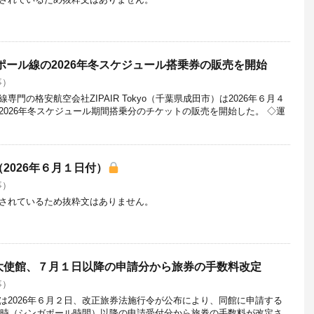
ガポール線の2026年冬スケジュール搭乗券の販売を開始
事）
門の格安航空会社ZIPAIR Tokyo（千葉県成田市）は2026年６月４
2026年冬スケジュール期間搭乗分のチケットの販売を開始した。 ◇運
2026年６月１日付）
事）
されているため抜粋文はありません。
大使館、７月１日以降の申請分から旅券の手数料改定
事）
は2026年６月２日、改正旅券法施行令が公布により、同館に申請する
前０時（シンガポール時間）以降の申請受付分から旅券の手数料が改定さ