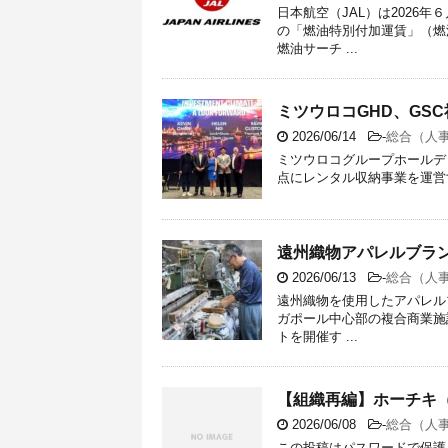
日本航空（JAL）は2026
の「燃油特別付加運賃」（燃
燃油サーチ ...
ミツウロコGHD、GSC社が『
2026/06/14
-
総合（人
ミツウロコグループホールデ
点にレンタル収納事業を運営するGener
遠州織物アパレルブラン
2026/06/13
-
総合（人
遠州織物を使用したアパレルブ
ガポール中心部の複合商業施
トを開催す ...
【組織再編】ホーチキ（2
2026/06/08
-
総合（人
この投稿はパスワードで保護