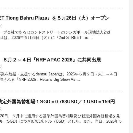
T Tiong Bahru Plaza』を５月26日（火）オープン
事）
ープ会社であるセカンドストリートのシンガポール現地法人2nd
Ltd.は、2026年５月26日（火）に『2nd STREET Tio ...
an 、６月２～４日『NRF APAC 2026』に共同出展
事）
を統括・支援するdentsu Japanは、2026年６月２日（火）～４日
RF 2026：Retail's Big Show As ...
定外国為替相場１SGD＝0.783USD／１USD＝159円
事）
５月20日、６月中に適用する基準外国為替相場及び裁定外国為替相場を発
（SGD）につき0.783米ドル（USD）とした。また、同日、2026年５