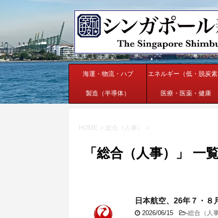
海運・物流・ハブ
エネルギー（低・脱炭素
製造（半導体）
医療・医薬・健康
HOME
>
総合（人事）
>
「総合（人事）」 一
日本航空、26年７・８
2026/06/15
-
総合（人