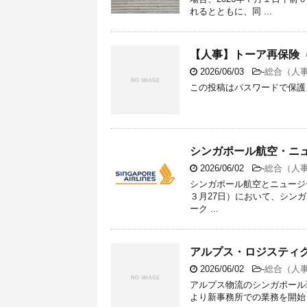
れるとともに、同 ...
【人事】トーア再保険（2
2026/06/03
-
総合（人
この投稿はパスワードで保護
シンガポール航空・ニ
2026/06/02
-
総合（人
シンガポール航空とニュージーラ
３月27日）において、シン
ーク ...
アルプス・ロジスティ
2026/06/02
-
総合（人
アルプス物流のシンガポール現地法人
より新事務所での業務を開始した。