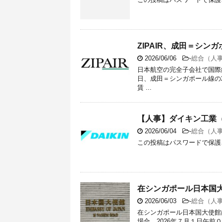
ZIPAIR、成田＝シン
2026/06/06
-
総合（人
日本航空の完全子会社で国際線専
日、成田＝シンガポール線の
賃 ...
【人事】ダイキン工業（
2026/06/04
-
総合（人
この投稿はパスワードで保護
在シンガポール日本国
2026/06/03
-
総合（人
在シンガポール日本国大使館
場合、2026年７月１日午