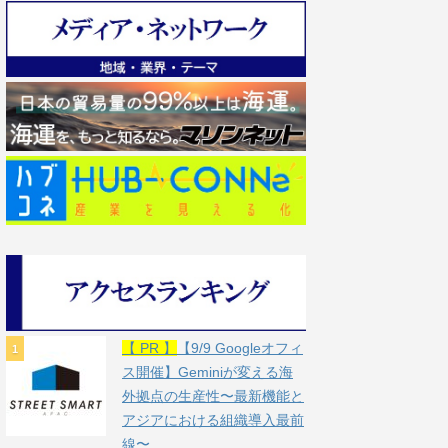
【 PR 】
【9/9 Googleオフィ
ス開催】Geminiが変える海
外拠点の生産性〜最新機能と
アジアにおける組織導入最前
線〜