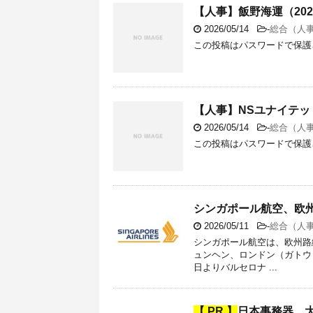
【人事】飯野海運（202
2026/05/14
-
総合（人
この投稿はパスワードで保護
【人事】NSユナイテッド
2026/05/14
-
総合（人
この投稿はパスワードで保護
シンガポール航空、欧州
2026/05/11
-
総合（人
シンガポール航空は、欧州路
ュンヘン、ロンドン（ガトウ
日よりバルセロナ ...
【 PR 】
日本事務器、大