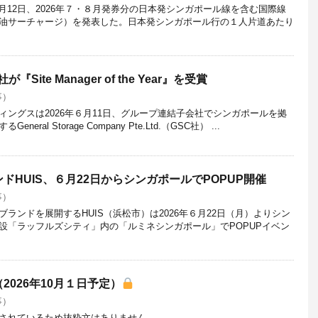
年６月12日、2026年７・８月発券分の日本発シンガポール線を含む国際線
油サーチャージ）を発表した。日本発シンガポール行の１人片道あたり
Site Manager of the Year』を受賞
事）
ィングスは2026年６月11日、グループ連結子会社でシンガポールを拠
al Storage Company Pte.Ltd.（GSC社） ...
ドHUIS、６月22日からシンガポールでPOPUP開催
事）
ランドを展開するHUIS（浜松市）は2026年６月22日（月）よりシン
設「ラッフルズシティ」内の「ルミネシンガポール」でPOPUPイベン
026年10月１日予定）
事）
されているため抜粋文はありません。