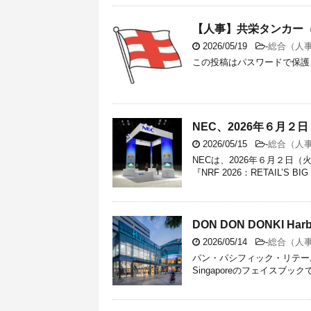
【人事】共栄タンカー（2
2026/05/19
-
総合（人
この投稿はパスワードで保護
NEC、2026年６月２日
2026/05/15
-
総合（人
NECは、2026年６月２
『NRF 2026：RETAIL’S BIG
DON DON DONKI H
2026/05/14
-
総合（人
パン・パシフィック・リテールマ
Singaporeのフェイスブックで、D