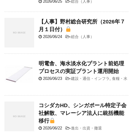
2026/06/25
-
総合（人事）
【人事】野村総合研究所（2026年７
月１日付）
2026/06/24
-
総合（人事）
明電舎、海水淡水化プラント前処理
プロセスの実証プラント運用開始
2026/06/23
-
建設・通信・インフラ
,
食糧・水
コシダカHD、シンガポール特定子会
社解散、マレーシア法人に統括機能
移行
2026/06/22
-
進出・出資・撤退