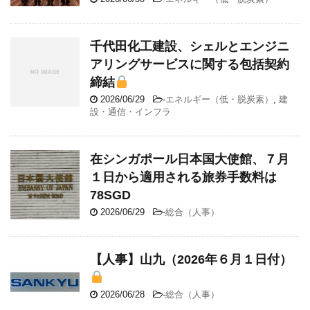
千代田化工建設、シェルとエンジニ
アリングサービスに関する包括契約
締結
2026/06/29
-
エネルギー（低・脱炭素）
,
建
設・通信・インフラ
在シンガポール日本国大使館、７月
１日から適用される旅券手数料は
78SGD
2026/06/29
-
総合（人事）
【人事】山九（2026年６月１日付）
2026/06/28
-
総合（人事）