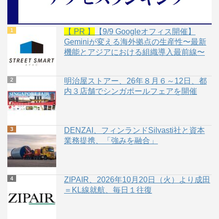
【 PR 】
【9/9 Googleオフィス開催】
Geminiが変える海外拠点の生産性〜最新
機能とアジアにおける組織導入最前線〜
明治屋ストアー、26年８月６～12日、都
内３店舗でシンガポールフェアを開催
DENZAI、フィンランドSilvasti社と資本
業務提携、「強みを融合」
ZIPAIR、2026年10月20日（火）より成田
＝KL線就航、毎日１往復