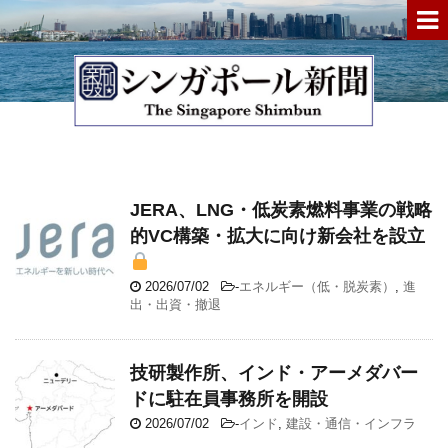
JERA、LNG・低炭素燃料事業の戦略
的VC構築・拡大に向け新会社を設立
2026/07/02
-
エネルギー（低・脱炭素）
,
進
出・出資・撤退
技研製作所、インド・アーメダバー
ドに駐在員事務所を開設
2026/07/02
-
インド
,
建設・通信・インフラ