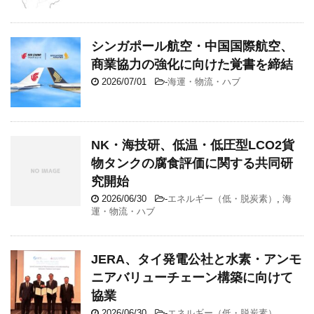
シンガポール航空・中国国際航空、
商業協力の強化に向けた覚書を締結
2026/07/01
-
海運・物流・ハブ
NK・海技研、低温・低圧型LCO2貨
物タンクの腐食評価に関する共同研
究開始
2026/06/30
-
エネルギー（低・脱炭素）
,
海
運・物流・ハブ
JERA、タイ発電公社と水素・アンモ
ニアバリューチェーン構築に向けて
協業
2026/06/30
-
エネルギー（低・脱炭素）