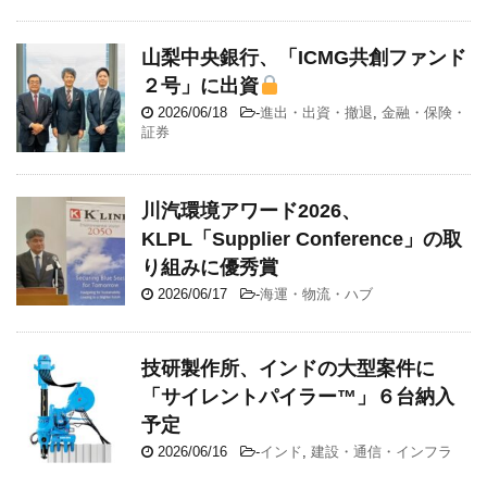
山梨中央銀行、「ICMG共創ファンド
２号」に出資
2026/06/18
-
進出・出資・撤退
,
金融・保険・
証券
川汽環境アワード2026、
KLPL「Supplier Conference」の取
り組みに優秀賞
2026/06/17
-
海運・物流・ハブ
技研製作所、インドの大型案件に
「サイレントパイラー™」６台納入
予定
2026/06/16
-
インド
,
建設・通信・インフラ