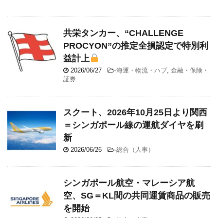
共栄タンカー、“CHALLENGE
PROCYON”の推定全損認定で特別利
益計上
2026/06/27
-
海運・物流・ハブ
,
金融・保険・
証券
スクート、2026年10月25日より関西
＝シンガポール線の運航ダイヤを刷
新
2026/06/26
-
総合（人事）
シンガポール航空・マレーシア航
空、SG＝KL間の共同運賃商品の販売
を開始