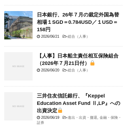
日本銀行、26年７月の裁定外国為替
相場１SGD＝0.784USD／１USD＝
158円
2026/06/21
-
総合（人事）
【人事】日本船主責任相互保険組合
（2026年７月21日付）
2026/06/20
-
総合（人事）
三井住友信託銀行、『Keppel
Education Asset Fund Ⅱ,LP』への
出資決定
2026/06/19
-
進出・出資・撤退
,
金融・保険・
証券