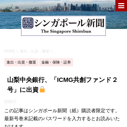
HOME
>
進出・出資・撤退
>
進出・出資・撤退
金融・保険・証券
山梨中央銀行、「ICMG共創ファンド２
号」に出資
投稿日：
この記事はシンガポール新聞（紙）購読者限定です。
最新号巻末記載のパスワードを入力するとお読みいた
だけます。