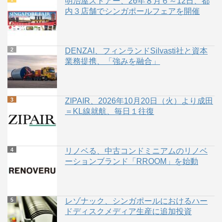
明治屋ストアー、26年８月６～12日、都
内３店舗でシンガポールフェアを開催
DENZAI、フィンランドSilvasti社と資本
業務提携、「強みを融合」
ZIPAIR、2026年10月20日（火）より成田
＝KL線就航、毎日１往復
リノベる、中古コンドミニアムのリノベ
ーションブランド「RROOM」を始動
レゾナック、シンガポールにおけるハー
ドディスクメディア生産に追加投資