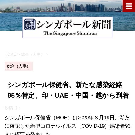
HOME
>
総合（人事）
>
総合（人事）
シンガポール保健省、新たな感染経路
95％特定、印・UAE・中国・越から到着
投稿日：
シンガポール保健省（MOH）は2020年８月19日、新た
に確認した新型コロナウイルス（COVID-19）感染者93
人の概要を発表した。