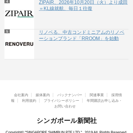
ZIPAIR、2026年10月20日（火）より成田
＝KL線就航、毎日１往復
リノベる、中古コンドミニアムのリノベ
ーションブランド「RROOM」を始動
会社案内
媒体案内
バックナンバー
関連事業
採用情
報
利用規約
プライバシーポリシー
年間購読お申し込み・
お問い合わせ
シンガポール新聞社
Copyright© "SINGAPORE SHIMBUN PTE.LTD." , 2019 All Rights Reserved.