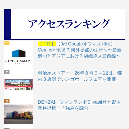
【 PR 】
【9/9 Googleオフィス開催】
Geminiが変える海外拠点の生産性〜最新
機能とアジアにおける組織導入最前線〜
明治屋ストアー、26年８月６～12日、都
内３店舗でシンガポールフェアを開催
DENZAI、フィンランドSilvasti社と資本
業務提携、「強みを融合」