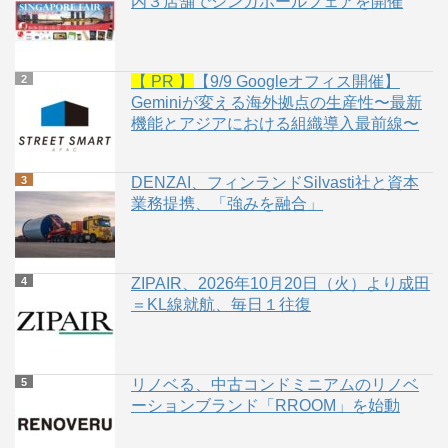
内３店舗でシンガポールフェアを開催
【 PR 】
【9/9 Googleオフィス開催】
Geminiが変える海外拠点の生産性〜最新
機能とアジアにおける組織導入最前線〜
DENZAI、フィンランドSilvasti社と資本
業務提携、「強みを融合」
ZIPAIR、2026年10月20日（火）より成田
＝KL線就航、毎日１往復
リノベる、中古コンドミニアムのリノベ
ーションブランド「RROOM」を始動