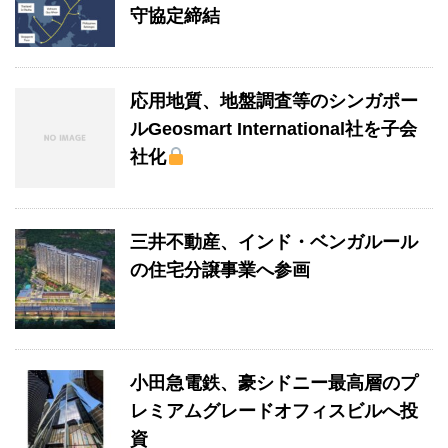
守協定締結
応用地質、地盤調査等のシンガポー
ルGeosmart International社を子会
社化
三井不動産、インド・ベンガルール
の住宅分譲事業へ参画
小田急電鉄、豪シドニー最高層のプ
レミアムグレードオフィスビルへ投
資