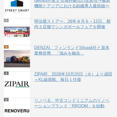
Geminiが変える海外拠点の生産性〜最新
機能とアジアにおける組織導入最前線〜
明治屋ストアー、26年８月６～12日、都
内３店舗でシンガポールフェアを開催
DENZAI、フィンランドSilvasti社と資本
業務提携、「強みを融合」
ZIPAIR、2026年10月20日（火）より成田
＝KL線就航、毎日１往復
リノベる、中古コンドミニアムのリノベ
ーションブランド「RROOM」を始動