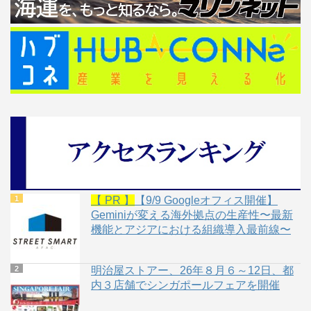
【 PR 】
【9/9 Googleオフィス開催】
Geminiが変える海外拠点の生産性〜最新
機能とアジアにおける組織導入最前線〜
明治屋ストアー、26年８月６～12日、都
内３店舗でシンガポールフェアを開催