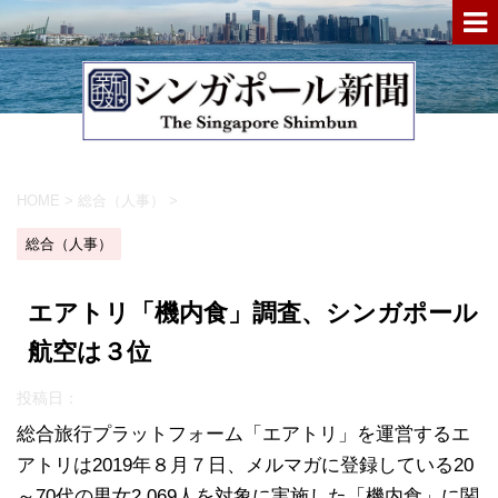
HOME
>
総合（人事）
>
総合（人事）
エアトリ「機内食」調査、シンガポール
航空は３位
投稿日：
総合旅行プラットフォーム「エアトリ」を運営するエ
アトリは2019年８月７日、メルマガに登録している20
～70代の男女2,069人を対象に実施した「機内食」に関