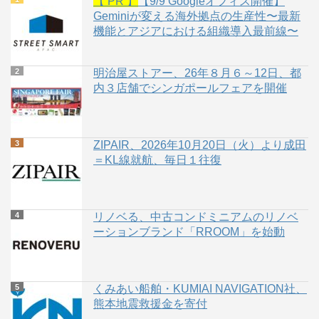
【 PR 】
【9/9 Googleオフィス開催】
Geminiが変える海外拠点の生産性〜最新
機能とアジアにおける組織導入最前線〜
明治屋ストアー、26年８月６～12日、都
内３店舗でシンガポールフェアを開催
ZIPAIR、2026年10月20日（火）より成田
＝KL線就航、毎日１往復
リノベる、中古コンドミニアムのリノベ
ーションブランド「RROOM」を始動
くみあい船舶・KUMIAI NAVIGATION社、
熊本地震救援金を寄付