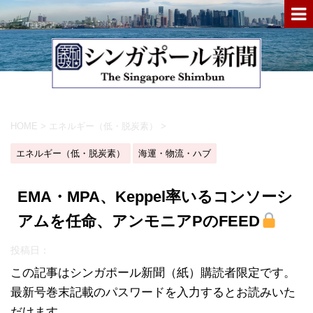
HOME
>
エネルギー（低・脱炭素）
>
エネルギー（低・脱炭素）
海運・物流・ハブ
EMA・MPA、Keppel率いるコンソーシ
アムを任命、アンモニアPのFEED
投稿日：
この記事はシンガポール新聞（紙）購読者限定です。
最新号巻末記載のパスワードを入力するとお読みいた
だけます。