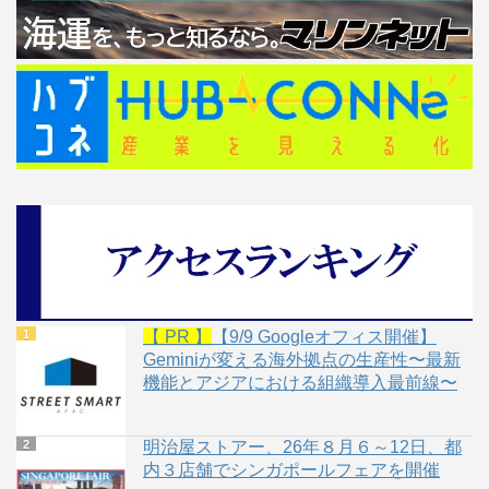
【 PR 】
【9/9 Googleオフィス開催】
Geminiが変える海外拠点の生産性〜最新
機能とアジアにおける組織導入最前線〜
明治屋ストアー、26年８月６～12日、都
内３店舗でシンガポールフェアを開催