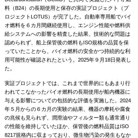
料（B24）の長期使用と保存の実証プロジェクト（プ
ロジェクトLOTUS）が完了した。自動車専用船でバイ
オ燃料を６カ月間継続使用し、エンジン性能や燃料供
給システムへの影響を精査した結果、技術的な問題は
認められず、船上保管後の燃料もISO規格の品質を保
っていたことから、バイオ燃料の安全かつ持続的な利
用可能性が確認されたという。2025年９月18日発表し
た。
実証プロジェクトでは、これまで世界的にもあまり行
われてこなかったバイオ燃料の長期使用が船内機器に
与える影響についての包括的な評価を実施した。2024
年５月からの６カ月の実験の結果、機器の摩耗や腐食
の兆候も見られず、潤滑油やフィルター類も通常通り
の性能を維持していたほか、保管後の燃料品質はISO
8217規格内に収まっており、微生物汚染の発生もなか