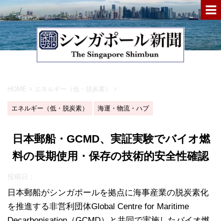
HOME
>
エネルギー（低・脱炭素）
>
エネルギー（低・脱炭素）
海運・物流・ハブ
日本郵船・GCMD、実証実験でバイオ燃
料の長期使用・保存の技術的安全性確認
投稿日：
日本郵船がシンガポールを拠点に海事産業の脱炭素化
を推進する非営利団体Global Centre for Maritime
Decarbonisation（GCMD）と共同で実施したバイオ燃