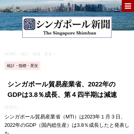
HOME
>
統計・指標・景況
>
統計・指標・景況
シンガポール貿易産業省、2022年の
GDPは3.8％成長、第４四半期は減速
投稿日：
シンガポール貿易産業省（MTI）は2023年１月３日、
2022年のGDP（国内総生産）は3.8％成長したと発表し
た。