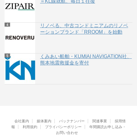
＝KL線就航、毎日１往復
リノベる、中古コンドミニアムのリノベ
ーションブランド「RROOM」を始動
くみあい船舶・KUMIAI NAVIGATION社、
熊本地震救援金を寄付
会社案内
媒体案内
バックナンバー
関連事業
採用情
報
利用規約
プライバシーポリシー
年間購読お申し込み・
お問い合わせ