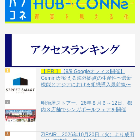
【 PR 】
【9/9 Googleオフィス開催】
Geminiが変える海外拠点の生産性〜最新
機能とアジアにおける組織導入最前線〜
明治屋ストアー、26年８月６～12日、都
内３店舗でシンガポールフェアを開催
ZIPAIR、2026年10月20日（火）より成田