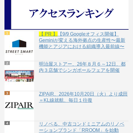
【 PR 】
【9/9 Googleオフィス開催】
Geminiが変える海外拠点の生産性〜最新
機能とアジアにおける組織導入最前線〜
明治屋ストアー、26年８月６～12日、都
内３店舗でシンガポールフェアを開催
ZIPAIR、2026年10月20日（火）より成田
＝KL線就航、毎日１往復
リノベる、中古コンドミニアムのリノベ
ーションブランド「RROOM」を始動