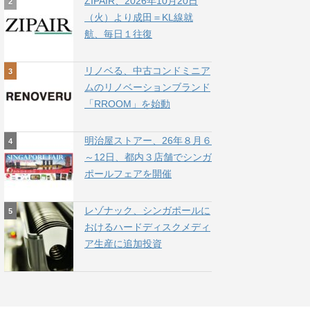
ZIPAIR、2026年10月20日
（火）より成田＝KL線就
航、毎日１往復
リノベる、中古コンドミニア
ムのリノベーションブランド
「RROOM」を始動
明治屋ストアー、26年８月６
～12日、都内３店舗でシンガ
ポールフェアを開催
レゾナック、シンガポールに
おけるハードディスクメディ
ア生産に追加投資