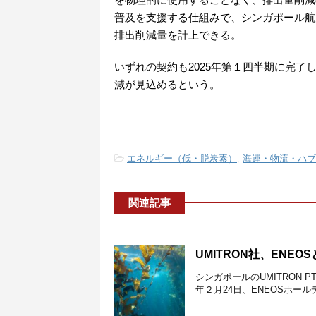
普及を支援する仕組みで、シンガポール航
排出削減量を計上できる。
いずれの契約も2025年第１四半期に完了
減が見込めるという。
-
エネルギー（低・脱炭素）
,
海運・物流・ハブ
関連記事
UMITRON社、EN
シンガポールのUMITRON 
年２月24日、ENEOSホ
...