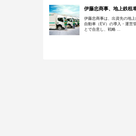
伊藤忠商事、地上鉄租車
伊藤忠商事は、出資先の地上
自動車（EV）の導入・運営
とで合意し、戦略 ...