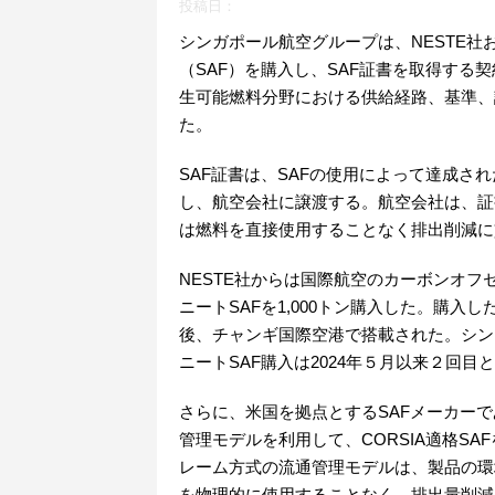
投稿日：
シンガポール航空グループは、NESTE社およ
（SAF）を購入し、SAF証書を取得す
生可能燃料分野における供給経路、基準、認
た。
SAF証書は、SAFの使用によって達成
し、航空会社に譲渡する。航空会社は、証
は燃料を直接使用することなく排出削減に
NESTE社からは国際航空のカーボンオフ
ニートSAFを1,000トン購入した。購入
後、チャンギ国際空港で搭載された。シン
ニートSAF購入は2024年５月以来２回目
さらに、米国を拠点とするSAFメーカーである
管理モデルを利用して、CORSIA適格SA
レーム方式の流通管理モデルは、製品の環
を物理的に使用することなく、排出量削減