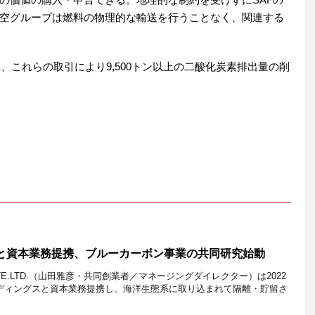
空グループは燃料の物理的な輸送を行うことなく、関連する
し、これらの取引により9,500トン以上の二酸化炭素排出量の削
EOSと資本業務提携、ブルーカーボン事業の共同研究始動
PTE.LTD.（山田雅彦・共同創業者／マネージングダイレクター）は2022
ールディングスと資本業務提携し、海洋生態系に取り込まれて隔離・貯留さ