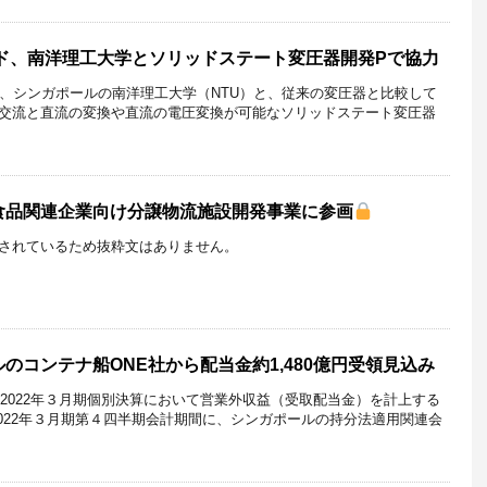
ド、南洋理工大学とソリッドステート変圧器開発Pで協力
は、シンガポールの南洋理工大学（NTU）と、従来の変圧器と比較して
交流と直流の変換や直流の電圧変換が可能なソリッドステート変圧器
食品関連企業向け分譲物流施設開発事業に参画
されているため抜粋文はありません。
のコンテナ船ONE社から配当金約1,480億円受領見込み
、2022年３月期個別決算において営業外収益（受取配当金）を計上する
2022年３月期第４四半期会計期間に、シンガポールの持分法適用関連会