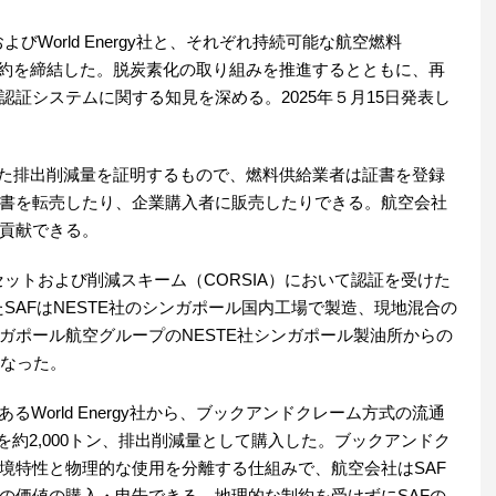
びWorld Energy社と、それぞれ持続可能な航空燃料
る契約を締結した。脱炭素化の取り組みを推進するとともに、再
証システムに関する知見を深める。2025年５月15日発表し
された排出削減量を証明するもので、燃料供給業者は証書を登録
書を転売したり、企業購入者に販売したりできる。航空会社
貢献できる。
セットおよび削減スキーム（CORSIA）において認証を受けた
したSAFはNESTE社のシンガポール国内工場で製造、現地混合の
ガポール航空グループのNESTE社シンガポール製油所からの
となった。
World Energy社から、ブックアンドクレーム方式の流通
Fを約2,000トン、排出削減量として購入した。ブックアンドク
境特性と物理的な使用を分離する仕組みで、航空会社はSAF
の価値の購入・申告できる。地理的な制約を受けずにSAFの