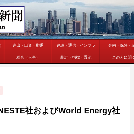
）
進出・出資・撤退
建設・通信・インフラ
金融・保険・
総合（人事）
統計・指標・景況
この人に聞
ブ
TE社およびWorld Energy社