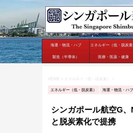
海運・物流・ハブ
エネルギー（低・脱炭素
製造（半導体）
医療・医薬・健康
HOME
>
エネルギー（低・脱炭素）
>
エネルギー（低・脱炭素）
海運・物流・ハ
シンガポール航空G、NES
と脱炭素化で提携