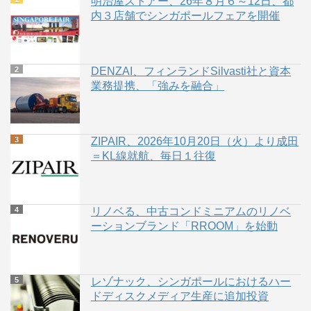
明治屋ストアー、26年８月６～12日、都
内３店舗でシンガポールフェアを開催
DENZAI、フィンランドSilvasti社と資本
業務提携、「強みを融合」
ZIPAIR、2026年10月20日（火）より成田
＝KL線就航、毎日１往復
リノベる、中古コンドミニアムのリノベ
ーションブランド「RROOM」を始動
レゾナック、シンガポールにおけるハー
ドディスクメディア生産に追加投資