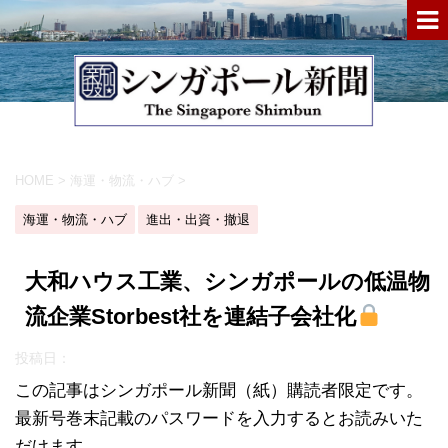
HOME
>
海運・物流・ハブ
>
海運・物流・ハブ
進出・出資・撤退
大和ハウス工業、シンガポールの低温物
流企業Storbest社を連結子会社化
投稿日：
この記事はシンガポール新聞（紙）購読者限定です。
最新号巻末記載のパスワードを入力するとお読みいた
だけます。