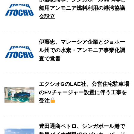
舶用アンモニア燃料利用の港湾協議
会設立
伊藤忠、マレーシア企業とジョホー
ル州での水素・アンモニア事業化調
査で覚書
エクシオGのLAE社、公営住宅駐車場
のEVチャージャー設置に伴う工事を
受注
豊田通商ペトロ、シンガポール港で