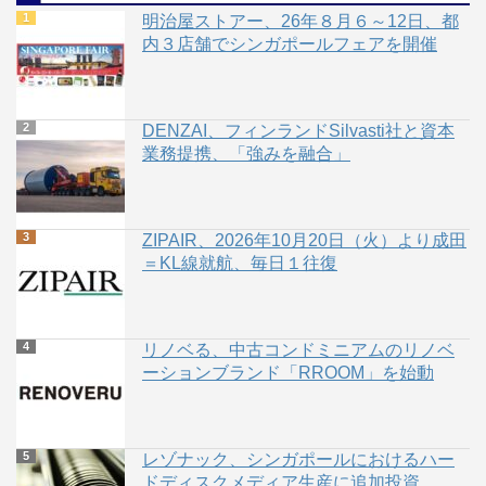
明治屋ストアー、26年８月６～12日、都
内３店舗でシンガポールフェアを開催
DENZAI、フィンランドSilvasti社と資本
業務提携、「強みを融合」
ZIPAIR、2026年10月20日（火）より成田
＝KL線就航、毎日１往復
リノベる、中古コンドミニアムのリノベ
ーションブランド「RROOM」を始動
レゾナック、シンガポールにおけるハー
ドディスクメディア生産に追加投資