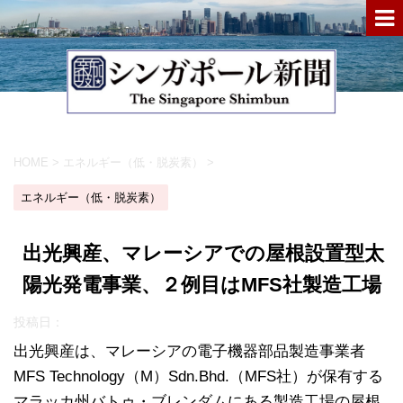
HOME
>
エネルギー（低・脱炭素）
>
エネルギー（低・脱炭素）
出光興産、マレーシアでの屋根設置型太
陽光発電事業、２例目はMFS社製造工場
投稿日：
出光興産は、マレーシアの電子機器部品製造事業者
MFS Technology（M）Sdn.Bhd.（MFS社）が保有する
マラッカ州バトゥ・ブレンダムにある製造工場の屋根