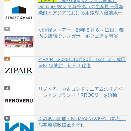
【 PR 】
【9/9 Googleオフィス開催】
Geminiが変える海外拠点の生産性〜最新
機能とアジアにおける組織導入最前線〜
明治屋ストアー、26年８月６～12日、都
内３店舗でシンガポールフェアを開催
ZIPAIR、2026年10月20日（火）より成田
＝KL線就航、毎日１往復
リノベる、中古コンドミニアムのリノベ
ーションブランド「RROOM」を始動
くみあい船舶・KUMIAI NAVIGATION社、
熊本地震救援金を寄付