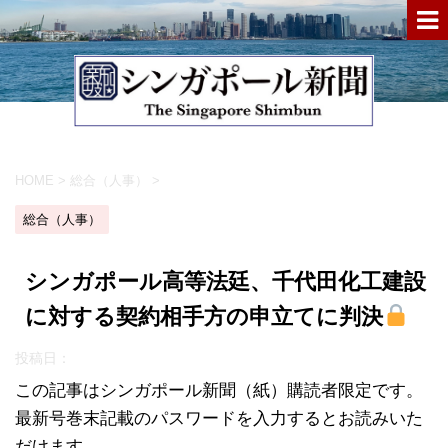
HOME
>
総合（人事）
>
総合（人事）
シンガポール高等法廷、千代田化工建設
に対する契約相手方の申立てに判決
投稿日：
この記事はシンガポール新聞（紙）購読者限定です。
最新号巻末記載のパスワードを入力するとお読みいた
だけます。