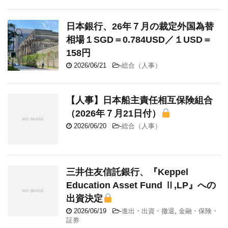
日本銀行、26年７月の裁定外国為替
相場１SGD＝0.784USD／１USD＝
158円
2026/06/21
-
総合（人事）
【人事】日本船主責任相互保険組合
（2026年７月21日付）
2026/06/20
-
総合（人事）
三井住友信託銀行、『Keppel
Education Asset Fund Ⅱ,LP』への
出資決定
2026/06/19
-
進出・出資・撤退
,
金融・保険・
証券