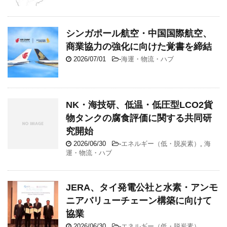
シンガポール航空・中国国際航空、
商業協力の強化に向けた覚書を締結
2026/07/01
-
海運・物流・ハブ
NK・海技研、低温・低圧型LCO2貨
物タンクの腐食評価に関する共同研
究開始
2026/06/30
-
エネルギー（低・脱炭素）
,
海
運・物流・ハブ
JERA、タイ発電公社と水素・アンモ
ニアバリューチェーン構築に向けて
協業
2026/06/30
-
エネルギー（低・脱炭素）