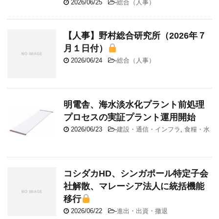
2026/06/25
-
総合（人事）
【人事】野村総合研究所（2026年７
月１日付）
2026/06/24
-
総合（人事）
明電舎、海水淡水化プラント前処理
プロセスの実証プラント運用開始
2026/06/23
-
建設・通信・インフラ
,
食糧・水
コシダカHD、シンガポール特定子会
社解散、マレーシア法人に統括機能
移行
2026/06/22
-
進出・出資・撤退