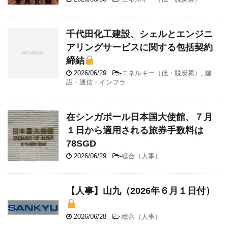
千代田化工建設、シェルとエンジニ
アリングサービスに関する包括契約
締結
2026/06/29
-
エネルギー（低・脱炭素）
,
建
設・通信・インフラ
在シンガポール日本国大使館、７月
１日から適用される旅券手数料は
78SGD
2026/06/29
-
総合（人事）
【人事】山九（2026年６月１日付）
2026/06/28
-
総合（人事）