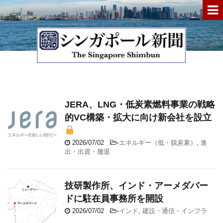
JERA、LNG・低炭素燃料事業の戦略
的VC構築・拡大に向け新会社を設立
2026/07/02
-
エネルギー（低・脱炭素）
,
進
出・出資・撤退
技研製作所、インド・アーメダバー
ドに駐在員事務所を開設
2026/07/02
-
インド
,
建設・通信・インフラ