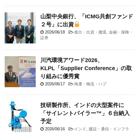
山梨中央銀行、「ICMG共創ファンド
２号」に出資
2026/06/18
-
進出・出資・撤退
,
金融・保険・
証券
川汽環境アワード2026、
KLPL「Supplier Conference」の取
り組みに優秀賞
2026/06/17
-
海運・物流・ハブ
技研製作所、インドの大型案件に
「サイレントパイラー™」６台納入
予定
2026/06/16
-
インド
,
建設・通信・インフラ