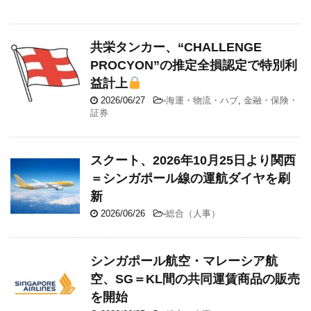
共栄タンカー、“CHALLENGE
PROCYON”の推定全損認定で特別利
益計上
2026/06/27
-
海運・物流・ハブ
,
金融・保険・
証券
スクート、2026年10月25日より関西
＝シンガポール線の運航ダイヤを刷
新
2026/06/26
-
総合（人事）
シンガポール航空・マレーシア航
空、SG＝KL間の共同運賃商品の販売
を開始