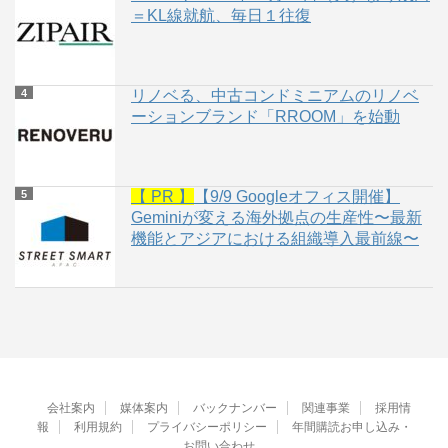
＝KL線就航、毎日１往復
リノベる、中古コンドミニアムのリノベ
ーションブランド「RROOM」を始動
【 PR 】
【9/9 Googleオフィス開催】
Geminiが変える海外拠点の生産性〜最新
機能とアジアにおける組織導入最前線〜
会社案内
媒体案内
バックナンバー
関連事業
採用情
報
利用規約
プライバシーポリシー
年間購読お申し込み・
お問い合わせ