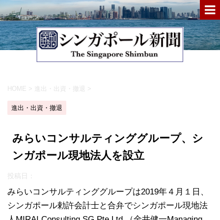
HOME
>
進出・出資・撤退
>
進出・出資・撤退
みらいコンサルティンググループ、シ
ンガポール現地法人を設立
投稿日：
みらいコンサルティンググループは2019年４月１日、
シンガポール勅許会計士と合弁でシンガポール現地法
人MIRAI Consulting SG Pte.Ltd.（金井健一Managing