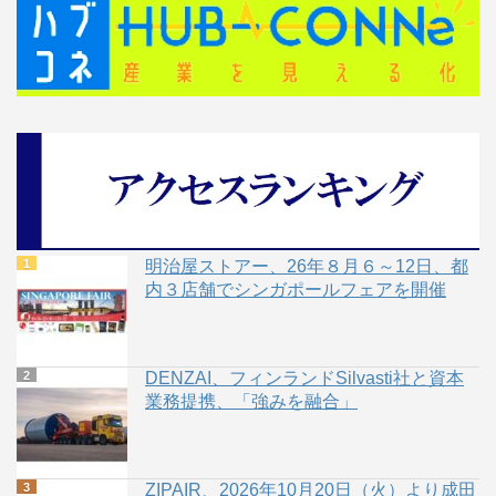
明治屋ストアー、26年８月６～12日、都
内３店舗でシンガポールフェアを開催
DENZAI、フィンランドSilvasti社と資本
業務提携、「強みを融合」
ZIPAIR、2026年10月20日（火）より成田