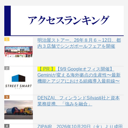
明治屋ストアー、26年８月６～12日、都
内３店舗でシンガポールフェアを開催
【 PR 】
【9/9 Googleオフィス開催】
Geminiが変える海外拠点の生産性〜最新
機能とアジアにおける組織導入最前線〜
DENZAI、フィンランドSilvasti社と資本
業務提携、「強みを融合」
ZIPAIR、2026年10月20日（火）より成田