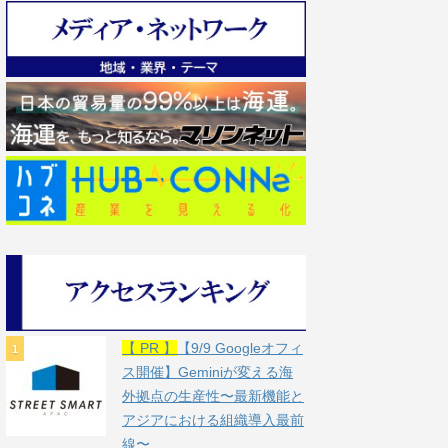
【 PR 】
【9/9 Googleオフィ
ス開催】Geminiが変える海
外拠点の生産性〜最新機能と
アジアにおける組織導入最前
線〜