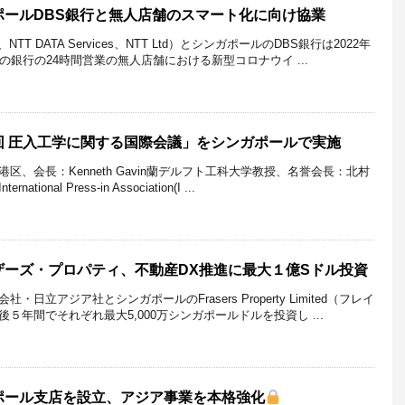
ポールDBS銀行と無人店舗のスマート化に向け協業
T DATA Services、NTT Ltd）とシンガポールのDBS銀行は2022年
の銀行の24時間営業の無人店舗における新型コロナウイ ...
回 圧入工学に関する国際会議」をシンガポールで実施
、会長：Kenneth Gavin蘭デルフト工科大学教授、名誉会長：北村
nal Press-in Association(I ...
ザーズ・プロパティ、不動産DX推進に最大１億Sドル投資
日立アジア社とシンガポールのFrasers Property Limited（フレイ
５年間でそれぞれ最大5,000万シンガポールドルを投資し ...
ポール支店を設立、アジア事業を本格強化