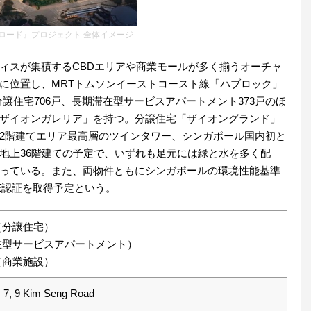
ロード』プロジェクト 全体イメージ
ィスが集積するCBDエリアや商業モールが多く揃うオーチャ
に位置し、MRTトムソンイーストコースト線「ハブロック」
分譲住宅706戸、長期滞在型サービスアパートメント373戸のほ
ザイオンガレリア」を持つ。分譲住宅「ザイオングランド」
62階建てエリア最高層のツインタワー、シンガポール国内初と
地上36階建ての予定で、いずれも足元には緑と水を多く配
っている。また、両物件ともにシンガポールの環境性能基準
m SLE認証を取得予定という。
（分譲住宅）
在型サービスアパートメント）
（商業施設）
 9 Kim Seng Road