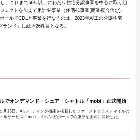
出し、これまで50年以上にわたり住宅分譲事業を中心に取り組
ェクトを加えて累計44事業（住宅41事業(商業複合含む)、
ールでCDLと事業を行なうのは、2023年竣工の分譲住宅
アモントグランド」に続き26件目となる。
ポールでオンデマンド・シェア・シャトル「mobi」正式開始
2022年１月13日、AIルーティング機能を搭載したファースト＆ラストマイルの
ルサービス「mobi」のシンガポールでの運行を正式に開始した。 ...