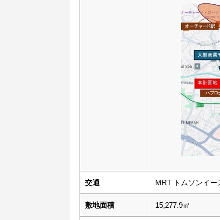
交通
MRT トムソンイ
敷地面積
15,277.9㎡