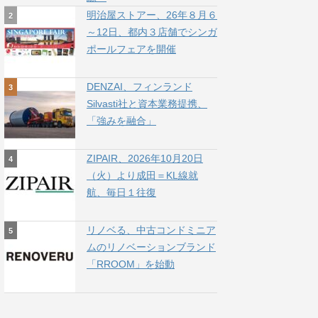
明治屋ストアー、26年８月６
～12日、都内３店舗でシンガ
ポールフェアを開催
DENZAI、フィンランド
Silvasti社と資本業務提携、
「強みを融合」
ZIPAIR、2026年10月20日
（火）より成田＝KL線就
航、毎日１往復
リノベる、中古コンドミニア
ムのリノベーションブランド
「RROOM」を始動