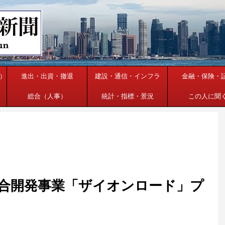
）
進出・出資・撤退
建設・通信・インフラ
金融・保険・
総合（人事）
統計・指標・景況
この人に聞
合開発事業「ザイオンロード」プ