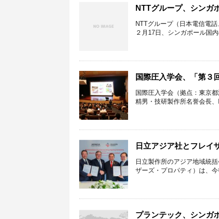
NTTグループ、シンガ
NTTグループ（日本電信電話、NT
２月17日、シンガポール国内
国際圧入学会、「第３
国際圧入学会（拠点：東京都港区
精男・技研製作所名誉会長、Internatio
日立アジア社とフレイ
日立製作所のアジア地域統括会社・
ザーズ・プロパティ）は、今後
プランテック、シンガ