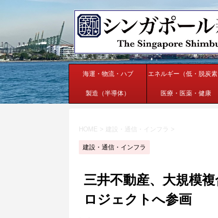
海運・物流・ハブ
エネルギー（低・脱炭素
製造（半導体）
医療・医薬・健康
HOME
>
建設・通信・インフラ
>
建設・通信・インフラ
三井不動産、大規模複
ロジェクトへ参画