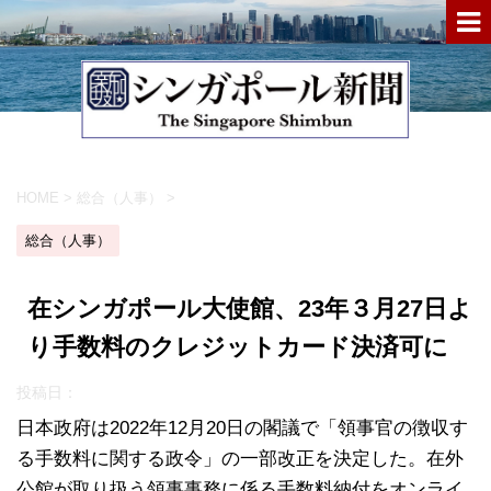
HOME
>
総合（人事）
>
総合（人事）
在シンガポール大使館、23年３月27日よ
り手数料のクレジットカード決済可に
投稿日：
日本政府は2022年12月20日の閣議で「領事官の徴収す
る手数料に関する政令」の一部改正を決定した。在外
公館が取り扱う領事事務に係る手数料納付をオンライ