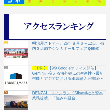
明治屋ストアー、26年８月６～12日、都
内３店舗でシンガポールフェアを開催
【 PR 】
【9/9 Googleオフィス開催】
Geminiが変える海外拠点の生産性〜最新
機能とアジアにおける組織導入最前線〜
DENZAI、フィンランドSilvasti社と資本
業務提携、「強みを融合」