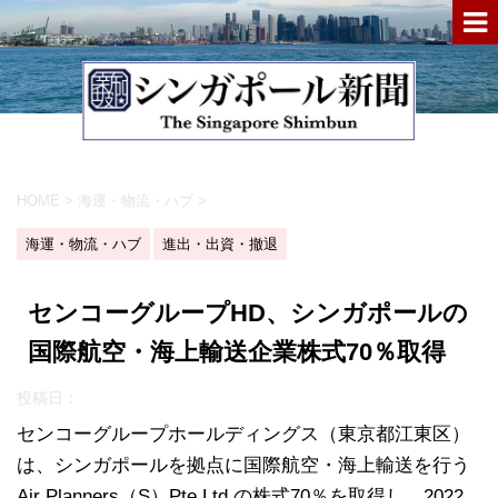
HOME
>
海運・物流・ハブ
>
海運・物流・ハブ
進出・出資・撤退
センコーグループHD、シンガポールの
国際航空・海上輸送企業株式70％取得
投稿日：
センコーグループホールディングス（東京都江東区）
は、シンガポールを拠点に国際航空・海上輸送を行う
Air Planners（S）Pte.Ltd.の株式70％を取得し、2022