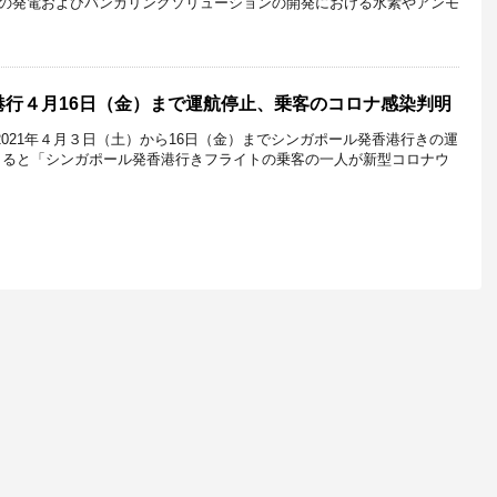
の発電およびバンカリングソリューションの開発における水素やアンモ
港行４月16日（金）まで運航停止、乗客のコロナ感染判明
2021年４月３日（土）から16日（金）までシンガポール発香港行きの運
よると「シンガポール発香港行きフライトの乗客の一人が新型コロナウ