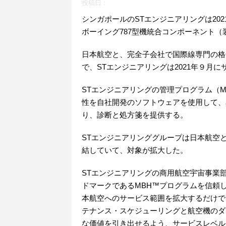
投稿日：
シンガポールのSTエンジニアリングは20
ボーイング787型機統合コンポーネント
日本航空と、完全子会社で国際線専門の格安航空
で、STエンジニアリングは2021年９月
STエンジニアリングの管理プログラム（
性を自社開発のソフトウェアを使用して、
り、診断と処方箋を提供する。
STエンジニアリンググループは日本航空と
結していて、対象が拡大した。
STエンジニアリングの商用航空宇宙事業部門Pr
ドマークであるMBH™プログラムを信頼
本航空へのサービス範囲を拡大するだけで
テナンス・スケジューリングと航空機のダ
な価値を引き出せるよう、サービスレベル