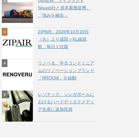
DENZAI、フィンランド
Silvasti社と資本業務提携、
「強みを融合」
ZIPAIR、2026年10月20日
（火）より成田＝KL線就
航、毎日１往復
リノベる、中古コンドミニア
ムのリノベーションブランド
「RROOM」を始動
レゾナック、シンガポールに
おけるハードディスクメディ
ア生産に追加投資