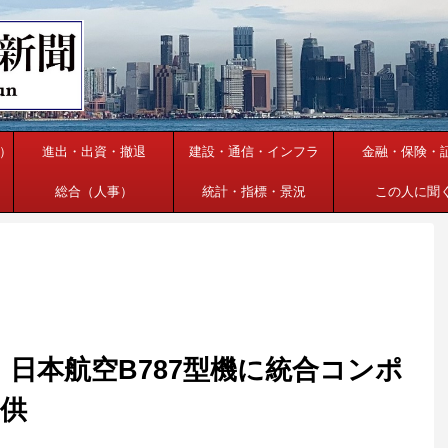
）
進出・出資・撤退
建設・通信・インフラ
金融・保険・
総合（人事）
統計・指標・景況
この人に聞
、日本航空B787型機に統合コンポ
供