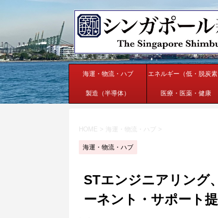
海運・物流・ハブ
エネルギー（低・脱炭素
製造（半導体）
医療・医薬・健康
HOME
>
海運・物流・ハブ
>
海運・物流・ハブ
STエンジニアリング
ーネント・サポート提