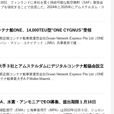
0月18日、フィンランドに本社を置く持続可能な航空燃料（SAF）製造会
ップを強化することで合意した。2024年と2025年にアムステルダム・ス
船ONE、14,000TEU型“ONE CYGNUS”受領
ンテナ船事業運営会社Ocean Network Express Pte Ltd（ONE
ャパン・マリン・ユナイテッド（JMU）呉事業所で建 ...
、大手３社とアムステルダムにデジタルコンテナ船協会設立
ンテナ船事業運営会社Ocean Network Express Pte Ltd（ONE
事業大手A.P.Moller-Maersk ...
PA、水素・アンモニアでEOI募集、提出期限１月16日
監督庁（EMA）と海事港湾庁（MPA）は2022年12月５日、ジュロン