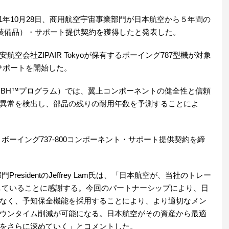
21年10月28日、商用航空宇宙事業部門が日本航空から５年間の
（装備品）・サポート提供契約を獲得したと発表した。
会社ZIPAIR Tokyoが保有するボーイング787型機が対象
にサポートを開始した。
MBH™プログラム）では、翼上コンポーネントの健全性と信頼
異常を検出し、部品の残りの耐用年数を予測することによ
ボーイング737-800コンポーネント・サポート提供契約を締
esidentのJeffrey Lam氏は、「日本航空が、当社のトレー
していることに感謝する。今回のパートナーシップにより、日
なく、予知保全機能を採用することにより、より適切なメン
ウンタイム削減が可能になる。日本航空がその資産から最適
をさらに深めていく」とコメントした。