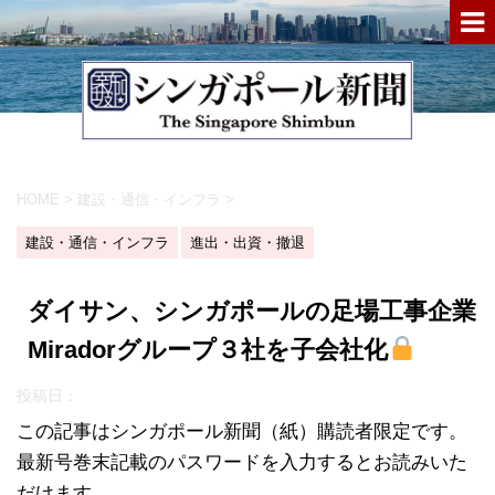
HOME
>
建設・通信・インフラ
>
建設・通信・インフラ
進出・出資・撤退
ダイサン、シンガポールの足場工事企業
Miradorグループ３社を子会社化
投稿日：
この記事はシンガポール新聞（紙）購読者限定です。
最新号巻末記載のパスワードを入力するとお読みいた
だけます。