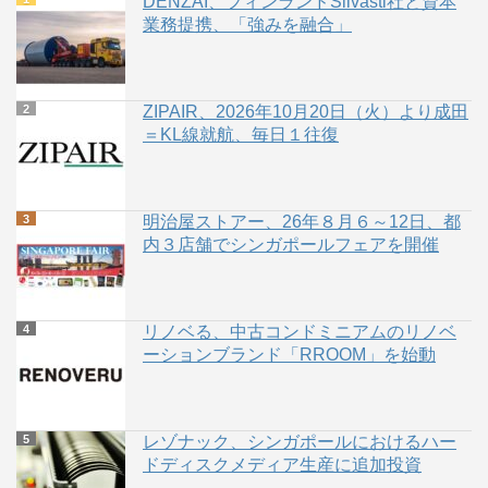
DENZAI、フィンランドSilvasti社と資本
業務提携、「強みを融合」
ZIPAIR、2026年10月20日（火）より成田
＝KL線就航、毎日１往復
明治屋ストアー、26年８月６～12日、都
内３店舗でシンガポールフェアを開催
リノベる、中古コンドミニアムのリノベ
ーションブランド「RROOM」を始動
レゾナック、シンガポールにおけるハー
ドディスクメディア生産に追加投資