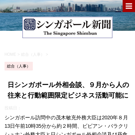
HOME
>
総合（人事）
>
総合（人事）
日シンガポール外相会談、９月から人の
往来と行動範囲限定ビジネス活動可能に
投稿日：
シンガポール訪問中の茂木敏充外務大臣は2020年８月
13日午前10時35分から約２時間、ビビアン・バラクリ
シュナン外務大臣と日シンガポール外相会談及び昼食