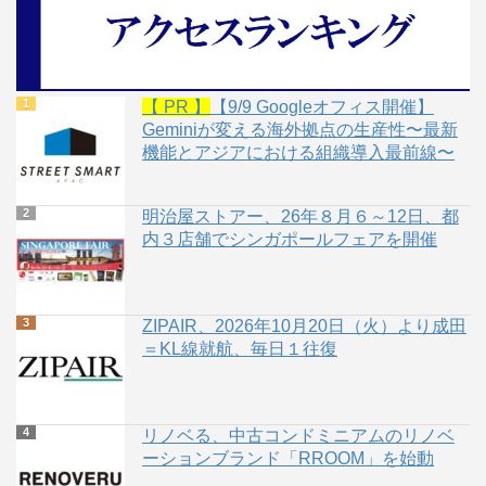
【 PR 】
【9/9 Googleオフィス開催】
Geminiが変える海外拠点の生産性〜最新
機能とアジアにおける組織導入最前線〜
明治屋ストアー、26年８月６～12日、都
内３店舗でシンガポールフェアを開催
ZIPAIR、2026年10月20日（火）より成田
＝KL線就航、毎日１往復
リノベる、中古コンドミニアムのリノベ
ーションブランド「RROOM」を始動