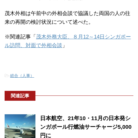
茂木外相は午前中の外相会談で協議した両国の人の往
来の再開の検討状況について述べた。
※関連記事「
茂木外務大臣、８月12～14日シンガポー
ル訪問、対面で外相会談
」
-
総合（人事）
関連記事
日本航空、21年10・11月の日本発シ
ンガポール行燃油サーチャージ5,000
円に