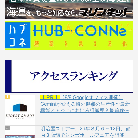
【 PR 】
【9/9 Googleオフィス開催】
Geminiが変える海外拠点の生産性〜最新
機能とアジアにおける組織導入最前線〜
明治屋ストアー、26年８月６～12日、都
内３店舗でシンガポールフェアを開催