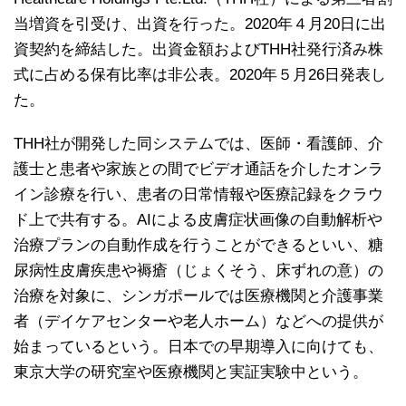
当増資を引受け、出資を行った。2020年４月20日に出
資契約を締結した。出資金額およびTHH社発行済み株
式に占める保有比率は非公表。2020年５月26日発表し
た。
THH社が開発した同システムでは、医師・看護師、介
護士と患者や家族との間でビデオ通話を介したオンラ
イン診療を行い、患者の日常情報や医療記録をクラウ
ド上で共有する。AIによる皮膚症状画像の自動解析や
治療プランの自動作成を行うことができるといい、糖
尿病性皮膚疾患や褥瘡（じょくそう、床ずれの意）の
治療を対象に、シンガポールでは医療機関と介護事業
者（デイケアセンターや老人ホーム）などへの提供が
始まっているという。日本での早期導入に向けても、
東京大学の研究室や医療機関と実証実験中という。