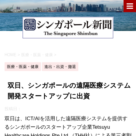
HOME
>
医療・医薬・健康
>
医療・医薬・健康
進出・出資・撤退
双日、シンガポールの遠隔医療システム
開発スタートアップに出資
投稿日：
双日は、ICT/AIを活用した遠隔医療システムを提供す
るシンガポールのスタートアップ企業Tetsuyu
Healthcare Holdings Pte.Ltd.（THH社）による第三者割