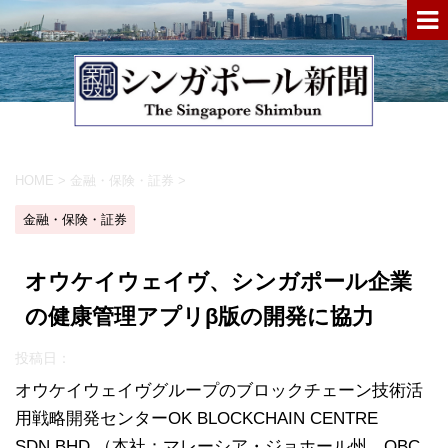
HOME
>
金融・保険・証券
>
金融・保険・証券
オウケイウェイヴ、シンガポール企業
の健康管理アプリβ版の開発に協力
投稿日：
オウケイウェイヴグループのブロックチェーン技術活
用戦略開発センターOK BLOCKCHAIN CENTRE
SDN.BHD.（本社：マレーシア・ジョホール州、OBC