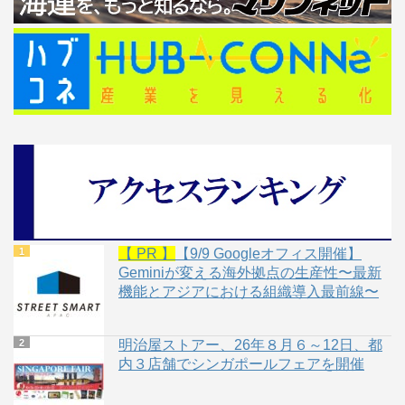
【 PR 】
【9/9 Googleオフィス開催】
Geminiが変える海外拠点の生産性〜最新
機能とアジアにおける組織導入最前線〜
明治屋ストアー、26年８月６～12日、都
内３店舗でシンガポールフェアを開催