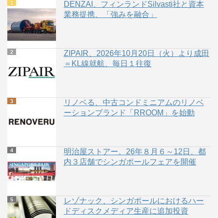
DENZAI、フィンランドSilvasti社と資本
業務提携、「強みを融合」
ZIPAIR、2026年10月20日（火）より成田
＝KL線就航、毎日１往復
リノベる、中古コンドミニアムのリノベ
ーションブランド「RROOM」を始動
明治屋ストアー、26年８月６～12日、都
内３店舗でシンガポールフェアを開催
レゾナック、シンガポールにおけるハー
ドディスクメディア生産に追加投資