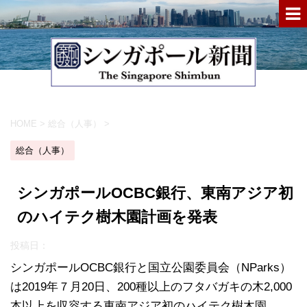
HOME
>
総合（人事）
>
総合（人事）
シンガポールOCBC銀行、東南アジア初
のハイテク樹木園計画を発表
投稿日：
シンガポールOCBC銀行と国立公園委員会（NParks）
は2019年７月20日、200種以上のフタバガキの木2,000
本以上を収容する東南アジア初のハイテク樹木園