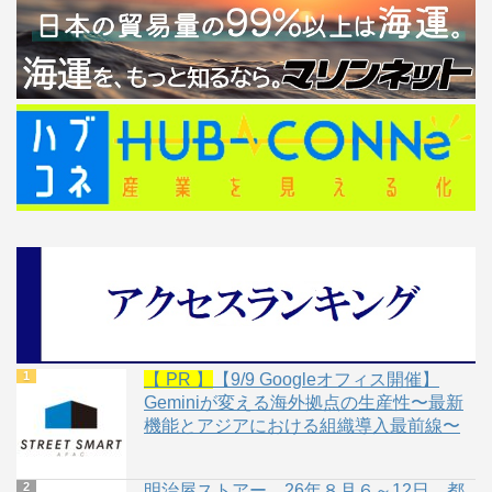
【 PR 】
【9/9 Googleオフィス開催】
Geminiが変える海外拠点の生産性〜最新
機能とアジアにおける組織導入最前線〜
明治屋ストアー、26年８月６～12日、都