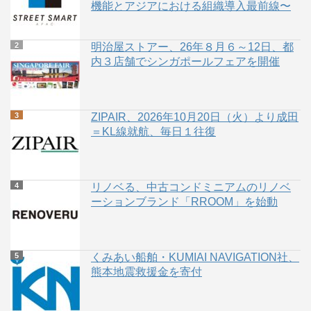
機能とアジアにおける組織導入最前線〜
明治屋ストアー、26年８月６～12日、都
内３店舗でシンガポールフェアを開催
ZIPAIR、2026年10月20日（火）より成田
＝KL線就航、毎日１往復
リノベる、中古コンドミニアムのリノベ
ーションブランド「RROOM」を始動
くみあい船舶・KUMIAI NAVIGATION社、
熊本地震救援金を寄付