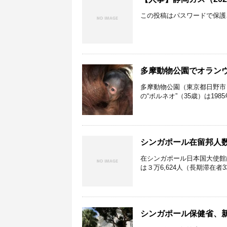
この投稿はパスワードで保護
多摩動物公園でオラン
多摩動物公園（東京都日野市）で
の“ボルネオ”（35歳）は198
シンガポール在留邦人数、
在シンガポール日本国大使館は2
は３万6,624人（長期滞在者3
シンガポール保健省、新