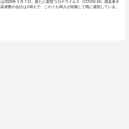
は2020年３月７日、新たに新型コロナウイルス（COVID-19）感染者８
染者数の合計は138人で、このうち90人が回復して既に退院している。