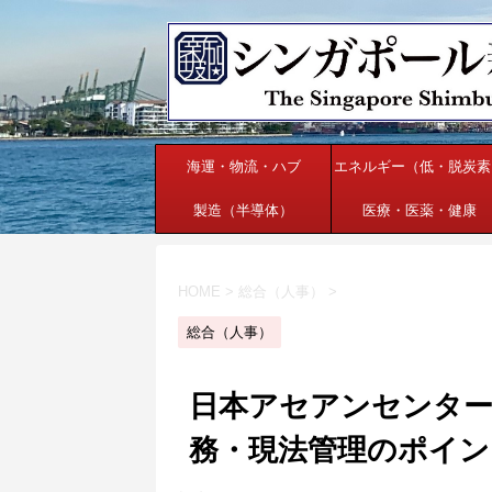
海運・物流・ハブ
エネルギー（低・脱炭素
製造（半導体）
医療・医薬・健康
HOME
>
総合（人事）
>
総合（人事）
日本アセアンセンター
務・現法管理のポイン