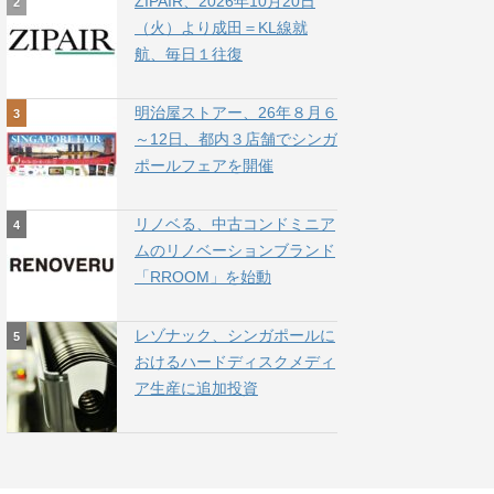
ZIPAIR、2026年10月20日
（火）より成田＝KL線就
航、毎日１往復
明治屋ストアー、26年８月６
～12日、都内３店舗でシンガ
ポールフェアを開催
リノベる、中古コンドミニア
ムのリノベーションブランド
「RROOM」を始動
レゾナック、シンガポールに
おけるハードディスクメディ
ア生産に追加投資