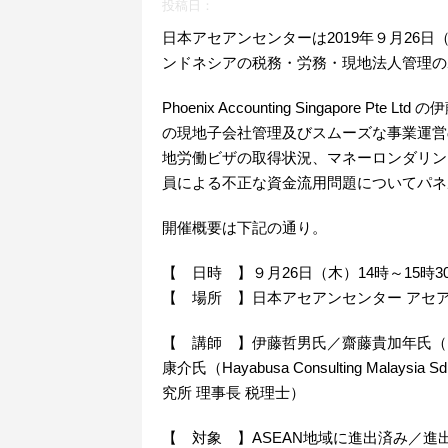
投稿日：
日本アセアンセンターは2019年９月26
ンドネシアの税務・労務・現地法人管理の
Phoenix Accounting Singapor
の現地子会社管理及びスムーズな事業運営
地労働ビザの取得状況、マネーロンダリン
員による不正な資金流用問題についてパネ
開催概要は下記の通り。
【 日時 】９月26日（木）14時～15時3
【 場所 】日本アセアンセンター アセア
【 講師 】伊藤哲男氏／齋藤貴加年氏（PT. Pho
康介氏（Hayabusa Consulting Mal
究所 理事長 税理士）
【 対象 】ASEAN地域に進出済み／進