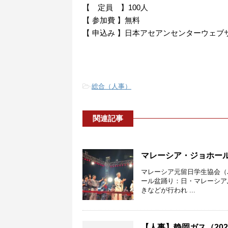
【 定員 】100人
【 参加費 】無料
【 申込み 】日本アセアンセンターウェブ
-
総合（人事）
関連記事
マレーシア・ジョホー
マレーシア元留日学生協会（
ール盆踊り：日・マレーシア
きなどが行われ ...
【人事】静岡ガス（20