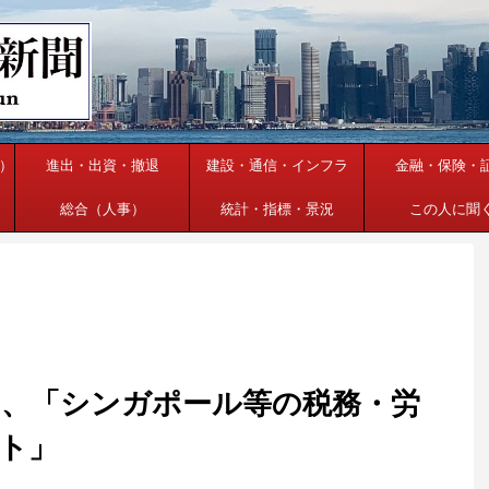
）
進出・出資・撤退
建設・通信・インフラ
金融・保険・
総合（人事）
統計・指標・景況
この人に聞
、「シンガポール等の税務・労
ト」