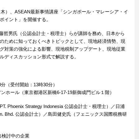
日（木）、ASEAN最新事情講座「シンガポール・マレーシア・イ
ポイント」を開催する。
e Pte Ltd の伊藤哲男氏（公認会計士・税理士）らが講師を務め、日本から
のために知っておくべきトピックとして、現地経済情勢、現
グ対策の強化による影響、現地税制アップデート、現地従業
ルディスカッション形式で解説する。
0分（受付開始：13時30分）
ンホール（東京都港区新橋6-17-19新御成門ビル１階）
enix Strategy Indonesia 公認会計士・税理士）／日浦
aysia Sdn. Bhd. 公認会計士）／島田健史氏（フェニックス国際税務研
出検討中の企業