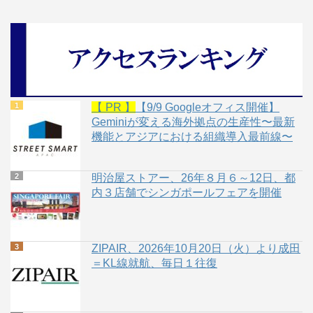
【 PR 】
【9/9 Googleオフィス開催】
Geminiが変える海外拠点の生産性〜最新
機能とアジアにおける組織導入最前線〜
明治屋ストアー、26年８月６～12日、都
内３店舗でシンガポールフェアを開催
ZIPAIR、2026年10月20日（火）より成田
＝KL線就航、毎日１往復