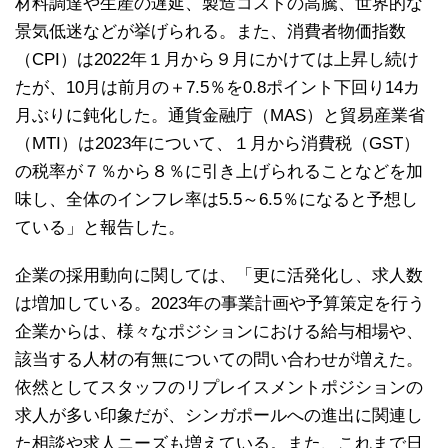
材料調達や生産の遅延、製造コストの高騰、世界的な
景気低迷などが挙げられる。また、消費者物価指数
（CPI）は2022年１月から９月にかけては上昇し続け
たが、10月は前月の＋7.5％を0.8ポイント下回り14カ
月ぶりに鈍化した。通貨金融庁（MAS）と貿易産業省
（MTI）は2023年について、１月から消費税（GST）
の税率が７％から８％に引き上げられることなどを加
味し、全体のインフレ率は5.5～6.5％になると予想し
ている」と報告した。
企業の採用動向に関しては、「更に活発化し、求人数
は増加している。2023年の事業計画や予算策定を行う
企業からは、様々なポジションにおける給与相場や、
該当する人材の有無についての問い合わせが増えた。
依然としてスタッフのリプレイスメントポジションの
求人が多い印象だが、シンガポールへの進出に関連し
た相談や求人ニーズも増えている。また、これまで日