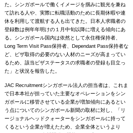
た。シンガポールで働くイメージを掴みに観光を兼ね
て訪れる人や、実際に転職活動のために長期休暇や連
休を利用して渡航する人も出てきた。日本人求職者の
登録数は例年年明けの１月中旬以降に増える傾向にあ
る。シンガポール国内は依然として永住権保持者、
Long Term Visit Pass保持者、Dependant Pass保持者な
ど、ビザ取得の必要のない人材のニーズが高まってい
るため、該当ビザステータスの求職者の登録も目立っ
た」と状況を報告した。
JAC Recruitmentシンガポール法人の担当者は、これま
で日本本社が担っていた主要なオペレーションをシン
ガポールに移管させている企業が増加傾向にあるとい
う点についてのシンガポール新聞の取材に対し、「リ
ージョナルヘッドクォーターをシンガポールに持って
くるという企業が増えたため、企業全体というより