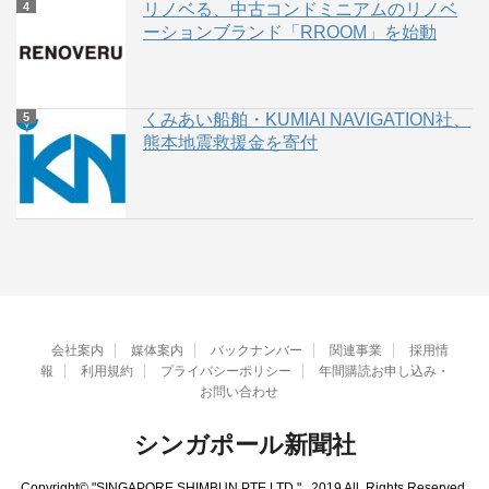
リノベる、中古コンドミニアムのリノベ
ーションブランド「RROOM」を始動
くみあい船舶・KUMIAI NAVIGATION社、
熊本地震救援金を寄付
会社案内
媒体案内
バックナンバー
関連事業
採用情
報
利用規約
プライバシーポリシー
年間購読お申し込み・
お問い合わせ
シンガポール新聞社
Copyright© "SINGAPORE SHIMBUN PTE.LTD." , 2019 All Rights Reserved.