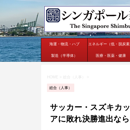
海運・物流・ハブ
エネルギー（低・脱炭素
製造（半導体）
医療・医薬・健康
HOME
>
総合（人事）
>
総合（人事）
サッカー・スズキカ
アに敗れ決勝進出なら