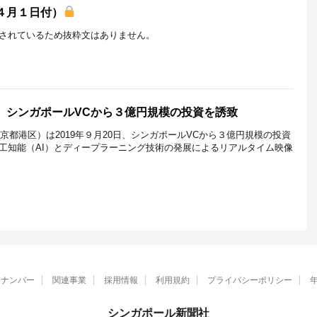
年４月１日付）
されているため抜粋文はありません。
E、シンガポールVCから３億円規模の投資を誘致
東京都港区）は2019年９月20日、シンガポールVCから３億円規模の投資
工知能（AI）とディープラーニング技術の発展によるリアルタイム映像
クナンバー
関連事業
採用情報
利用規約
プライバシーポリシー
シンガポール新聞社