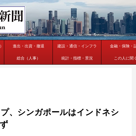
）
進出・出資・撤退
建設・通信・インフラ
金融・保険・
総合（人事）
統計・指標・景況
この人に聞
ップ、シンガポールはインドネシ
ず