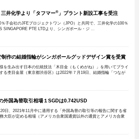
®
、三井化学より「タフマー
」プラント新設工事を受注
00％子会社のJFEプロジェクトワン（JPO）と共同で、三井化学の100％
S SINGAPORE PTE LTDより、シンガポール・ジ ...
で制作の結婚指輪がシンガポールグッドデザイン賞を受賞
様を生み出す日本の伝統技法「木目金（もくめがね）」を用いてブライ
する杢目金屋（東京都渋谷区）は2022年７月19日、結婚指輪「つなが
の外国為替取引相場１SGDは0.742USD
月20日、2021年11月中に適用する「外国為替の取引等の報告に関する省
財務大臣が定める相場（アメリカ合衆国通貨以外の通貨とアメリカ合衆