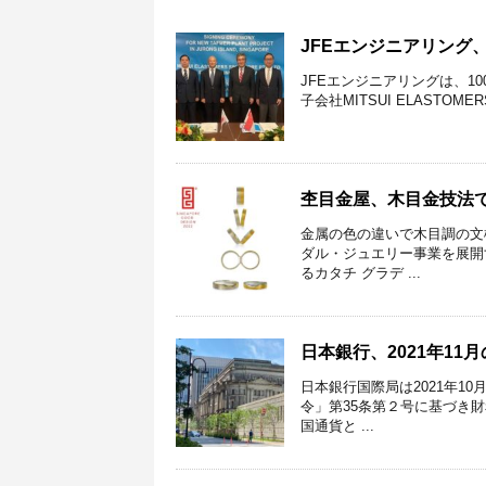
JFEエンジニアリング
JFEエンジニアリングは、1
子会社MITSUI ELASTOMER
杢目金屋、木目金技法
金属の色の違いで木目調の文
ダル・ジュエリー事業を展開
るカタチ グラデ ...
日本銀行、2021年11月
日本銀行国際局は2021年10
令」第35条第２号に基づき
国通貨と ...