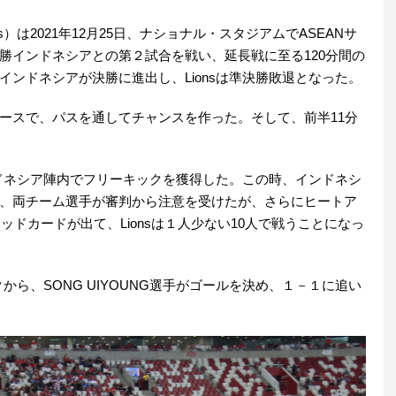
）は2021年12月25日、ナショナル・スタジアムでASEANサ
準決勝インドネシアとの第２試合を戦い、延長戦に至る120分間の
ンドネシアが決勝に進出し、Lionsは準決勝敗退となった。
ースで、パスを通してチャンスを作った。そして、前半11分
ンドネシア陣内でフリーキックを獲得した。この時、インドネシ
、両チーム選手が審判から注意を受けたが、さらにヒートア
手にレッドカードが出て、Lionsは１人少ない10人で戦うことになっ
クから、SONG UIYOUNG選手がゴールを決め、１－１に追い