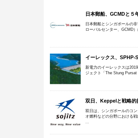
日本郵船、GCMDと
日本郵船とシンガポールの非営利団体Gl
ローバルセンター、GCMD）は
イーレックス、SPHP-
新電力のイーレックスは201
ジェクト「The Stung Pursat #1
双日、Keppelと戦
双日は、シンガポールのコング
オ燃料などの分野における戦略
...