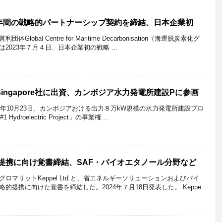
５年間の戦略的パートナーシップ契約を締結、日本企業初
obal Centre for Maritime Decarbonisation（海運脱炭素化グ
2023年７月４日、日本企業初の戦略 ...
Singapore社に出資、カンボジア水力発電所建設Pに参画
9年10月23日、カンボジアおける出力８万kW規模の水力発電所建設プロ
 Hydroelectric Project」の事業権 ...
略的提携に向け覚書締結、SAF・バイオエタノール分野など
ロマリットKeppel Ltd.と、省エネルギーソリューションおよびバイ
的提携に向けた覚書を締結した。2024年７月18日発表した。 Keppe