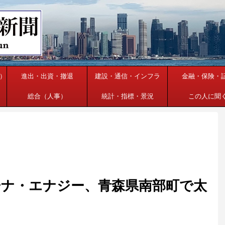
）
進出・出資・撤退
建設・通信・インフラ
金融・保険・
総合（人事）
統計・指標・景況
この人に聞
ナ・エナジー、青森県南部町で太