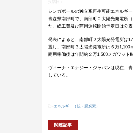
投稿日：
シンガポールの独立系再生可能エネルギー発
青森県南部町で、南部町２太陽光発電所（
た。総工費及び商用運転開始予定日は公表
発表によると、南部町２太陽光発電所は17万
置し、南部町３太陽光発電所は６万1,100
商用稼働後は年間約２万1,509メガワット
ヴィーナ・エナジー・ジャパンは現在、青森
している。
-
エネルギー（低・脱炭素）
関連記事