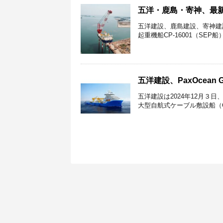
五洋・鹿島・寄神、最新
五洋建設、鹿島建設、寄神建設
起重機船CP-16001（SEP
五洋建設、PaxOcea
五洋建設は2024年12月３日、Pa
大型自航式ケーブル敷設船（CL