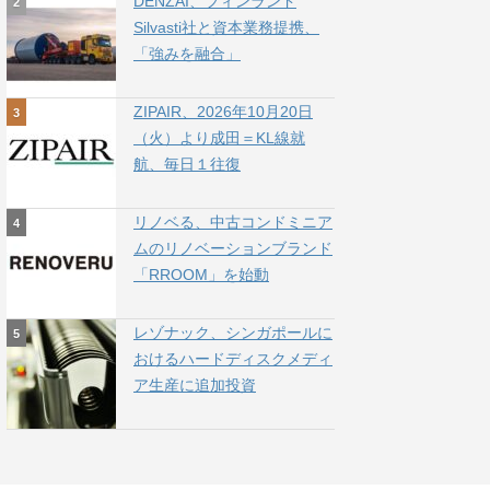
DENZAI、フィンランド
Silvasti社と資本業務提携、
「強みを融合」
ZIPAIR、2026年10月20日
（火）より成田＝KL線就
航、毎日１往復
リノベる、中古コンドミニア
ムのリノベーションブランド
「RROOM」を始動
レゾナック、シンガポールに
おけるハードディスクメディ
ア生産に追加投資