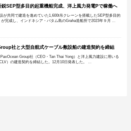
鋭SEP型多目的起重機船完成、洋上風力発電Pで稼働へ
が共同で建造を進めていた1,600t吊クレーンを搭載したSEP型多目的
船）が完成し、インドネシア・バタム島のGraha造船所で2023年９月 ...
n Group社と大型自航式ケーブル敷設船の建造契約を締結
xOcean Group社（CEO・Tan Thai Yong）と洋上風力建設に用いる
V）の建造契約を締結した。12月10日発表した。 ...