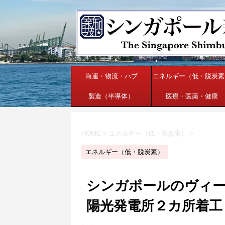
海運・物流・ハブ
エネルギー（低・脱炭素
製造（半導体）
医療・医薬・健康
HOME
>
エネルギー（低・脱炭素）
>
エネルギー（低・脱炭素）
シンガポールのヴィー
陽光発電所２カ所着工