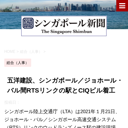
HOME
>
総合（人事）
>
総合（人事）
五洋建設、シンガポール／ジョホール・
バル間RTSリンクの駅とCIQビル着工
投稿日：
シンガポール陸上交通庁（LTA）は2021年１月21日、
ジョホール・バル／シンガポール高速交通システム
（RTS）リンクのウッドランズノース駅の建設現場