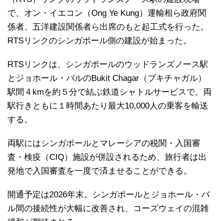
で、オン・イエコン（Ong Ye Kung）運輸相ら政府関
係者、五洋建設関係者ら出席のもと起工式を行った。
RTSリンクのシンガポール側の建設が始まった。
RTSリンクは、シンガポールのウッドランズノース駅
とジョホール・バルのBukit Chagar（ブキチャガル）
駅間４kmを約５分で結ぶ鉄道シャトルサービスで、両
駅行きともに１時間あたり最大10,000人の乗客を輸送
する。
両駅にはシンガポールとマレーシアの税関・入国審
査・検疫（CIQ）施設が併設されるため、旅行者は出
発地で入国審査を一度で済ませることができる。
開通予定は2026年末。シンガポールとジョホール・バ
ル間の接続性が大幅に改善され、コーズウェイの混雑