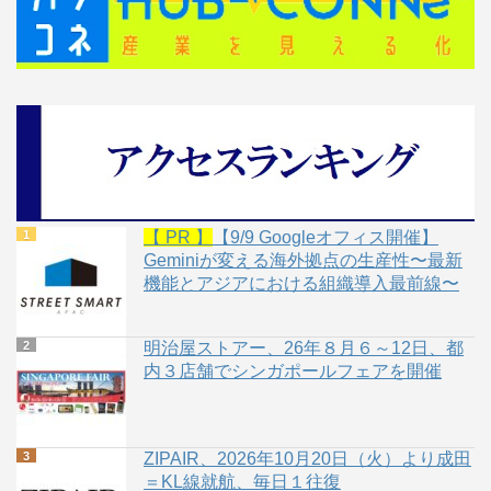
【 PR 】
【9/9 Googleオフィス開催】
Geminiが変える海外拠点の生産性〜最新
機能とアジアにおける組織導入最前線〜
明治屋ストアー、26年８月６～12日、都
内３店舗でシンガポールフェアを開催
ZIPAIR、2026年10月20日（火）より成田
＝KL線就航、毎日１往復