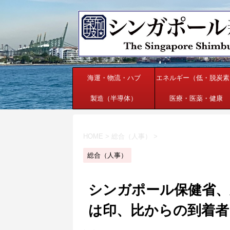
海運・物流・ハブ
エネルギー（低・脱炭素
製造（半導体）
医療・医薬・健康
HOME
>
総合（人事）
>
総合（人事）
シンガポール保健省、
は印、比からの到着者