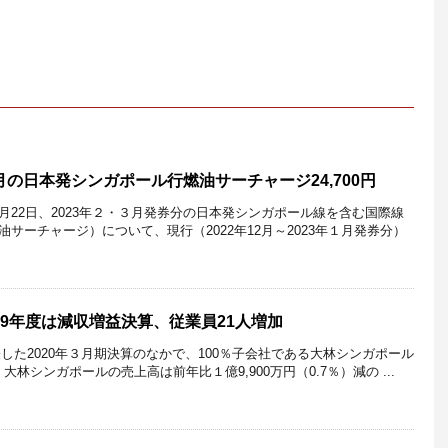
月の日本発シンガポール行燃油サーチャージ24,700円
12月22日、2023年２・３月発券分の日本発シンガポール線を含む国際線
サーチャージ）について、現行（2022年12月～2023年１月発券分）
19年度は減収増益決算、従業員21人増加
発表した2020年３月期決算のなかで、100％子会社である大林シンガポール
大林シンガポールの売上高は前年比１億9,900万円（0.7％）減の ...