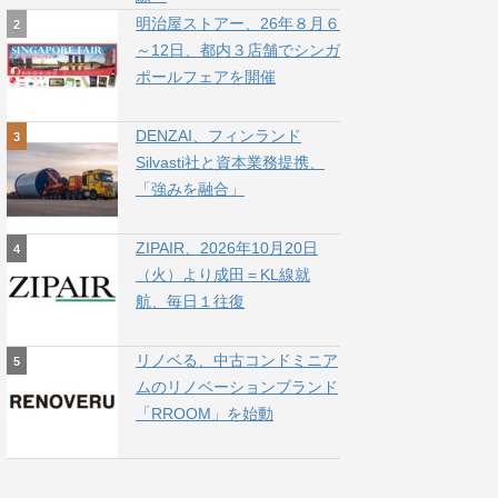
明治屋ストアー、26年８月６
～12日、都内３店舗でシンガ
ポールフェアを開催
DENZAI、フィンランド
Silvasti社と資本業務提携、
「強みを融合」
ZIPAIR、2026年10月20日
（火）より成田＝KL線就
航、毎日１往復
リノベる、中古コンドミニア
ムのリノベーションブランド
「RROOM」を始動