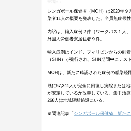
投稿日：
シンガポール保健省（MOH）は2020年９
染者11人の概要を発表した。全員無症候
内訳は、輸入症例２件（ワークパス１人、
外国人労働者寮居住者９件。
輸入症例はインド、フィリピンからの到着
（SHN）が発行され、SHN期間中にテス
MOHは、新たに確認された症例の感染経路
既に57,341人が完全に回復し病院また
が安定しているか改善している。集中治療室
268人は地域隔離施設にいる。
※関連記事「
シンガポール保健省、新たにC