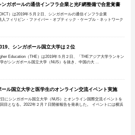
シンガポールの通信インフラ企業と光F網整備で合意覚書
ICT）は2019年５月２日、シンガポールの通信インフラ企業
比現地法人フィリピン・ファイバー・オプティック・ケーブル・ネットワーク
019、シンガポール国立大学は２位
gher Education（THE）は2019年５月２日、「THEアジア大学ランキン
学がシンガポール国立大学（NUS）を抜き、中国の大 ...
ポール国立大学と医学生のオンライン交流イベント実施
月12日にシンガポール国立大学（NUS）とオンライン国際交流イベントを
２回目となる。2022年２月７日開催報告を発表した。 イベントには横浜