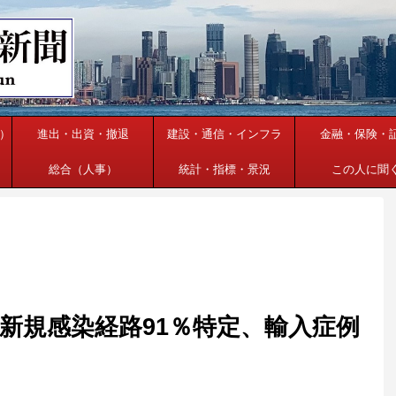
）
進出・出資・撤退
建設・通信・インフラ
金融・保険・
総合（人事）
統計・指標・景況
この人に聞
新規感染経路91％特定、輸入症例