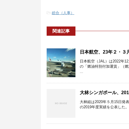
-
総合（人事）
関連記事
日本航空、23年２・３
日本航空（JAL）は2022年
の「燃油特別付加運賃」（燃油
...
大林シンガポール、20
大林組は2020年５月15日
の2019年度実績を公表した。 