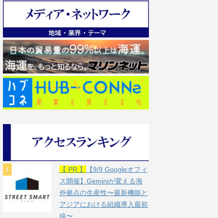
【 PR 】
【9/9 Googleオフィ
ス開催】Geminiが変える海
外拠点の生産性〜最新機能と
アジアにおける組織導入最前
線〜