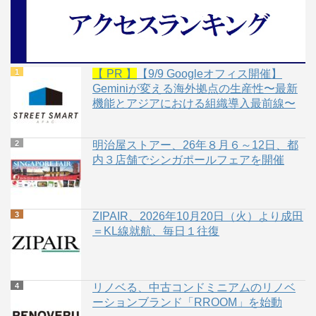
【 PR 】
【9/9 Googleオフィス開催】
Geminiが変える海外拠点の生産性〜最新
機能とアジアにおける組織導入最前線〜
明治屋ストアー、26年８月６～12日、都
内３店舗でシンガポールフェアを開催
ZIPAIR、2026年10月20日（火）より成田
＝KL線就航、毎日１往復
リノベる、中古コンドミニアムのリノベ
ーションブランド「RROOM」を始動