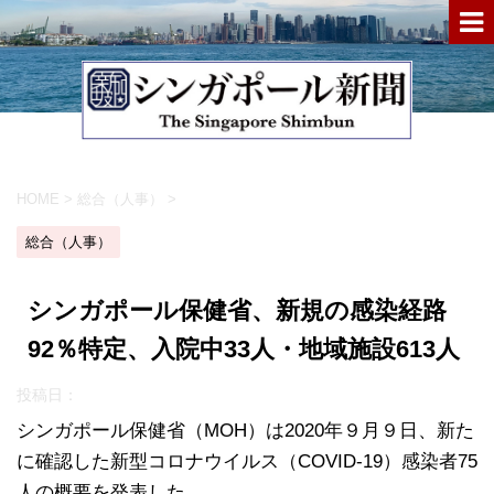
HOME
>
総合（人事）
>
総合（人事）
シンガポール保健省、新規の感染経路
92％特定、入院中33人・地域施設613人
投稿日：
シンガポール保健省（MOH）は2020年９月９日、新た
に確認した新型コロナウイルス（COVID-19）感染者75
人の概要を発表した。