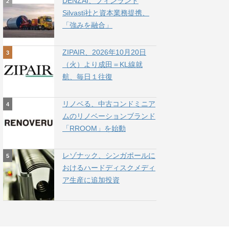
DENZAI、フィンランド
Silvasti社と資本業務提携、
「強みを融合」
ZIPAIR、2026年10月20日
（火）より成田＝KL線就
航、毎日１往復
リノベる、中古コンドミニア
ムのリノベーションブランド
「RROOM」を始動
レゾナック、シンガポールに
おけるハードディスクメディ
ア生産に追加投資