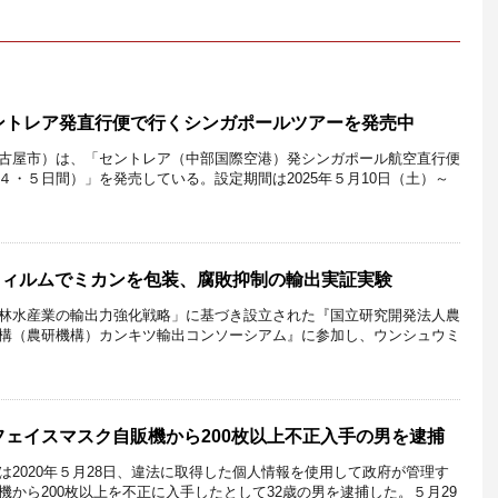
ントレア発直行便で行くシンガポールツアーを発売中
古屋市）は、「セントレア（中部国際空港）発シンガポール航空直行便
４・５日間）」を発売している。設定期間は2025年５月10日（土）～
フィルムでミカンを包装、腐敗抑制の輸出実証実験
林水産業の輸出力強化戦略」に基づき設立された『国立研究開発法人農
構（農研機構）カンキツ輸出コンソーシアム』に参加し、ウンシュウミ
ェイスマスク自販機から200枚以上不正入手の男を逮捕
は2020年５月28日、違法に取得した個人情報を使用して政府が管理す
から200枚以上を不正に入手したとして32歳の男を逮捕した。５月29