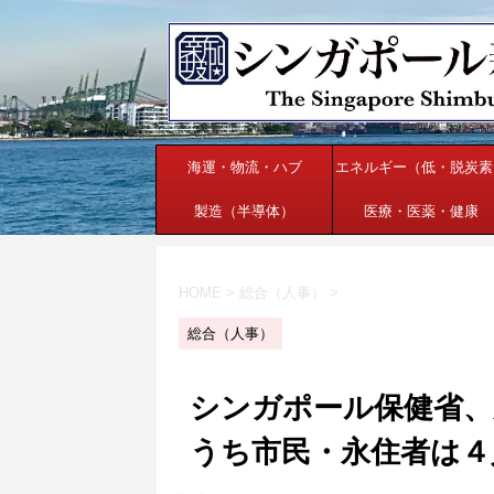
海運・物流・ハブ
エネルギー（低・脱炭素
製造（半導体）
医療・医薬・健康
HOME
>
総合（人事）
>
総合（人事）
シンガポール保健省、新た
うち市民・永住者は４