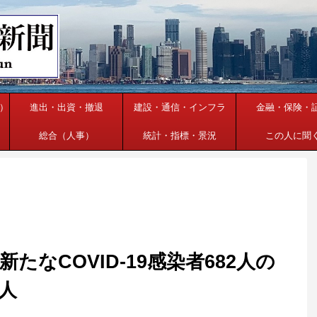
）
進出・出資・撤退
建設・通信・インフラ
金融・保険・
総合（人事）
統計・指標・景況
この人に聞
なCOVID-19感染者682人の
人