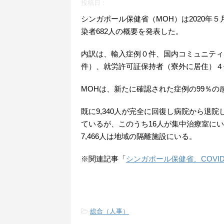
投稿日：
シンガポール保健省（MOH）は2020年５
染者682人の概要を発表した。
内訳は、輸入症例０件、国内コミュニティ
件）、就労許可証保持者（寮外に居住）４
MOHは、新たに確認された症例の99％
既に9,340人が完全に回復し病院から退院
ているが、このうち16人が集中治療室にい
7,466人は地域の隔離施設にいる。
※関連記事「
シンガポール保健省、COVI
-
総合（人事）