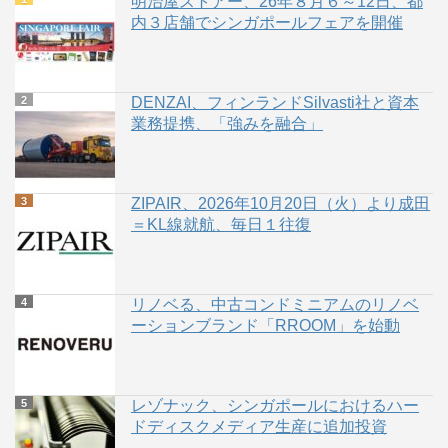
明治屋ストアー、26年８月６～12日、都
内３店舗でシンガポールフェアを開催
DENZAI、フィンランドSilvasti社と資本
業務提携、「強みを融合」
ZIPAIR、2026年10月20日（火）より成田
＝KL線就航、毎日１往復
リノベる、中古コンドミニアムのリノベ
ーションブランド「RROOM」を始動
レゾナック、シンガポールにおけるハー
ドディスクメディア生産に追加投資