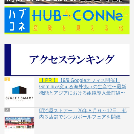
【 PR 】
【9/9 Googleオフィス開催】
Geminiが変える海外拠点の生産性〜最新
機能とアジアにおける組織導入最前線〜
明治屋ストアー、26年８月６～12日、都
内３店舗でシンガポールフェアを開催