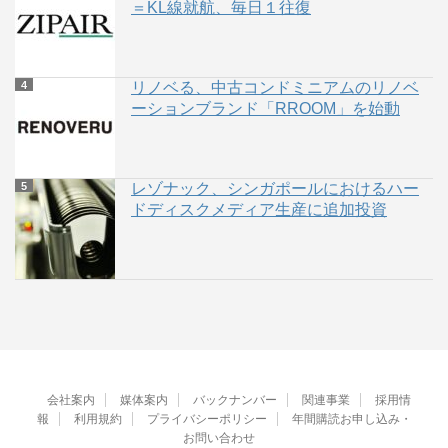
＝KL線就航、毎日１往復
リノベる、中古コンドミニアムのリノベ
ーションブランド「RROOM」を始動
レゾナック、シンガポールにおけるハー
ドディスクメディア生産に追加投資
会社案内
媒体案内
バックナンバー
関連事業
採用情
報
利用規約
プライバシーポリシー
年間購読お申し込み・
お問い合わせ