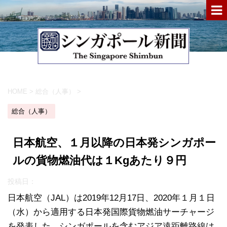
HOME
>
総合（人事）
>
総合（人事）
日本航空、１月以降の日本発シンガポー
ルの貨物燃油代は１Kgあたり９円
投稿日：
日本航空（JAL）は2019年12月17日、2020年１月１日
（水）から適用する日本発国際貨物燃油サーチャージ
を発表した。シンガポールを含むアジア遠距離路線は