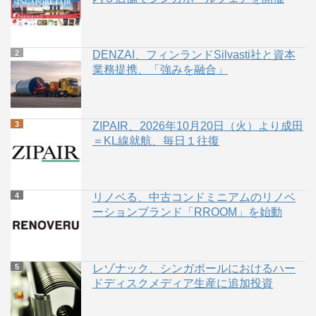
DENZAI、フィンランドSilvasti社と資本
業務提携、「強みを融合」
ZIPAIR、2026年10月20日（火）より成田
＝KL線就航、毎日１往復
リノベる、中古コンドミニアムのリノベ
ーションブランド「RROOM」を始動
レゾナック、シンガポールにおけるハー
ドディスクメディア生産に追加投資