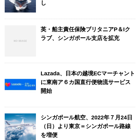
し
英・船主責任保険ブリタニアP＆Iク
ラブ、シンガポール支店を拡充
Lazada、日本の越境ECマーチャント
に東南ア６カ国直行便物流サービス
開始
シンガポール航空、2022年７月24日
（日）より東京＝シンガポール路線
を増便