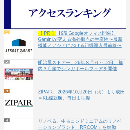
【 PR 】
【9/9 Googleオフィス開催】
Geminiが変える海外拠点の生産性〜最新
機能とアジアにおける組織導入最前線〜
明治屋ストアー、26年８月６～12日、都
内３店舗でシンガポールフェアを開催
ZIPAIR、2026年10月20日（火）より成田
＝KL線就航、毎日１往復
リノベる、中古コンドミニアムのリノベ
ーションブランド「RROOM」を始動