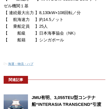
ゼル機関１基
【 連続最大出力 】8,130kW×108回転／分
【 航海速力 】約14.5ノット
【 乗船定員 】25人
【 船級 】日本海事協会（NK）
【 船籍 】シンガポール
-
海運・物流・ハブ
関連記事
JMU有明、3,055TEU型コンテナ
船“INTERASIA TRANSCEND”引渡