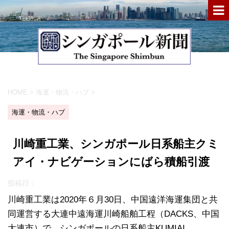
HOME
>
海運・物流・ハブ
>
海運・物流・ハブ
川崎重工業、シンガポール日系船主クミ
アイ・ナビゲーションにばら積船引渡
投稿日：
川崎重工業は2020年６月30日、中国遠洋海運集団と共
同運営する大連中遠海運川崎船舶工程（DACKS、中国
大連市）で、シンガポールの日系船主KUMIAI