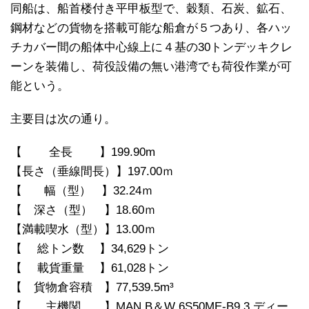
同船は、船首楼付き平甲板型で、穀類、石炭、鉱石、
鋼材などの貨物を搭載可能な船倉が５つあり、各ハッ
チカバー間の船体中心線上に４基の30トンデッキクレ
ーンを装備し、荷役設備の無い港湾でも荷役作業が可
能という。
主要目は次の通り。
【 全長 】199.90m
【長さ（垂線間長）】197.00ｍ
【 幅（型） 】32.24ｍ
【 深さ（型） 】18.60ｍ
【満載喫水（型）】13.00ｍ
【 総トン数 】34,629トン
【 載貨重量 】61,028トン
【 貨物倉容積 】77,539.5m³
【 主機関 】MAN B＆W 6S50ME-B9.3 ディー