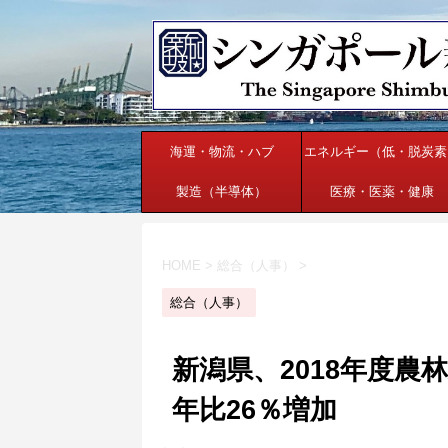
海運・物流・ハブ
エネルギー（低・脱炭素
製造（半導体）
医療・医薬・健康
HOME
>
総合（人事）
>
総合（人事）
新潟県、2018年度
年比26％増加