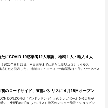
たにCOVID-19感染者12人確認、地域１人・輸入４人
は2020年９月23日、同日正午までに新たに新型コロナウイルス
2人を確認したと発表した。 地域コミュニティでの確認数は１件。ワークパス
は初のロードサイド、東部パシリスに４月15日オープン
ON DON:DONKI（ドンドンドンキ）」のシンガポール９号店舗が
0時に、東部Pasir Ris（パシリス）地区のレジャー施設・ショッピン ...