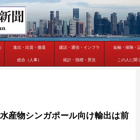
）
進出・出資・撤退
建設・通信・インフラ
金融・保険・
総合（人事）
統計・指標・景況
この人に聞
農林水産物シンガポール向け輸出は前