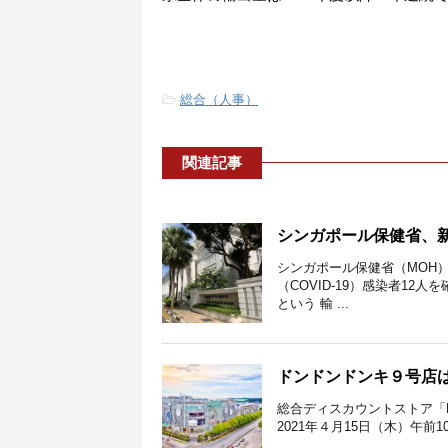
-
総合（人事）
関連記事
シンガポール保健省、新
シンガポール保健省（MOH）
（COVID-19）感染者1
という 輸 ...
ドンドンドンキ９号店
総合ディスカウントストア「D
2021年４月15日（木）午前1