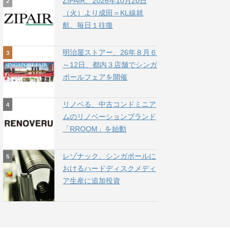
ZIPAIR、2026年10月20日
（火）より成田＝KL線就
航、毎日１往復
明治屋ストアー、26年８月６
～12日、都内３店舗でシンガ
ポールフェアを開催
リノベる、中古コンドミニア
ムのリノベーションブランド
「RROOM」を始動
レゾナック、シンガポールに
おけるハードディスクメディ
ア生産に追加投資