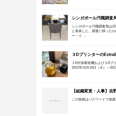
シンガポール汚職調査局
シンガポール汚職調査局は201
と発表した。調査に移ったの
ー・イ ...
３DプリンターのExtraB
３D付加製造機および３Dプリ
2022年10月18日（火）～20日（
【組織変更・人事】吉野
この投稿はパスワードで保護